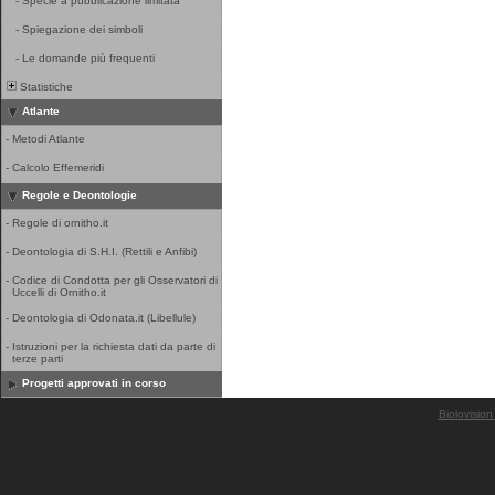
-
Specie a pubblicazione limitata
-
Spiegazione dei simboli
-
Le domande più frequenti
Statistiche
Atlante
-
Metodi Atlante
-
Calcolo Effemeridi
Regole e Deontologie
-
Regole di ornitho.it
-
Deontologia di S.H.I. (Rettili e Anfibi)
-
Codice di Condotta per gli Osservatori di
Uccelli di Ornitho.it
-
Deontologia di Odonata.it (Libellule)
-
Istruzioni per la richiesta dati da parte di
terze parti
Progetti approvati in corso
Biolovision