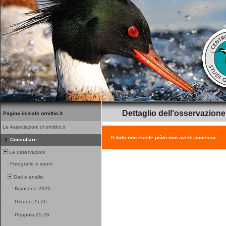
Dettaglio dell'osservazione
Pagina iniziale ornitho.it
Le Associazioni di ornitho.it
Il dato non esiste più/o non avete accesso.
Consultare
Le osservazioni
-
Fotografie e suoni
Dati e analisi
-
Biancone 2026
-
Grifone 25-26
-
Peppola 25-26