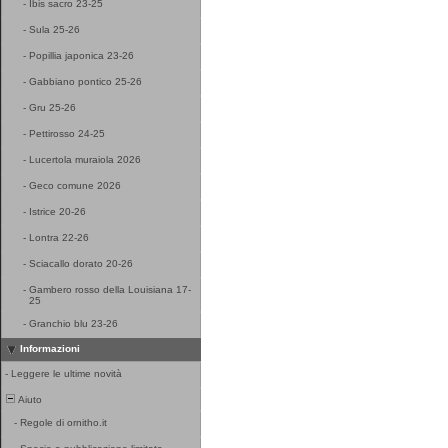
-
Ibis sacro 23-25
-
Sula 25-26
-
Popillia japonica 23-26
-
Gabbiano pontico 25-26
-
Gru 25-26
-
Pettirosso 24-25
-
Lucertola muraiola 2026
-
Geco comune 2026
-
Istrice 20-26
-
Lontra 22-26
-
Sciacallo dorato 20-26
-
Gambero rosso della Louisiana 17-
25
-
Granchio blu 23-26
Informazioni
-
Leggere le ultime novità
Aiuto
-
Regole di ornitho.it