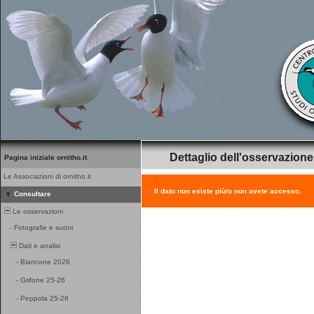
Dettaglio dell'osservazione
Pagina iniziale ornitho.it
Le Associazioni di ornitho.it
Il dato non esiste più/o non avete accesso.
Consultare
Le osservazioni
-
Fotografie e suoni
Dati e analisi
-
Biancone 2026
-
Grifone 25-26
-
Peppola 25-26