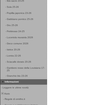
-
Ibis sacro 23-25
-
Sula 25-26
-
Popillia japonica 23-26
-
Gabbiano pontico 25-26
-
Gru 25-26
-
Pettirosso 24-25
-
Lucertola muraiola 2026
-
Geco comune 2026
-
Istrice 20-26
-
Lontra 22-26
-
Sciacallo dorato 20-26
-
Gambero rosso della Louisiana 17-
25
-
Granchio blu 23-26
Informazioni
-
Leggere le ultime novità
Aiuto
-
Regole di ornitho.it