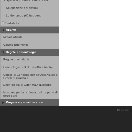
-
Specie a pubblicazione limitata
-
Spiegazione dei simboli
-
Le domande più frequenti
Statistiche
Atlante
-
Metodi Atlante
-
Calcolo Effemeridi
Regole e Deontologie
-
Regole di ornitho.it
-
Deontologia di S.H.I. (Rettili e Anfibi)
-
Codice di Condotta per gli Osservatori di
Uccelli di Ornitho.it
-
Deontologia di Odonata.it (Libellule)
-
Istruzioni per la richiesta dati da parte di
terze parti
Progetti approvati in corso
Biolovision