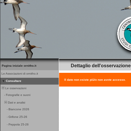
Dettaglio dell'osservazione
Pagina iniziale ornitho.it
Le Associazioni di ornitho.it
Il dato non esiste più/o non avete accesso.
Consultare
Le osservazioni
-
Fotografie e suoni
Dati e analisi
-
Biancone 2026
-
Grifone 25-26
-
Peppola 25-26