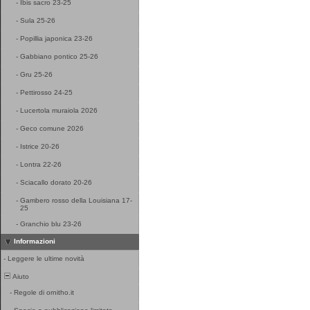
-
Ibis sacro 23-25
-
Sula 25-26
-
Popillia japonica 23-26
-
Gabbiano pontico 25-26
-
Gru 25-26
-
Pettirosso 24-25
-
Lucertola muraiola 2026
-
Geco comune 2026
-
Istrice 20-26
-
Lontra 22-26
-
Sciacallo dorato 20-26
-
Gambero rosso della Louisiana 17-
25
-
Granchio blu 23-26
Informazioni
-
Leggere le ultime novità
Aiuto
-
Regole di ornitho.it