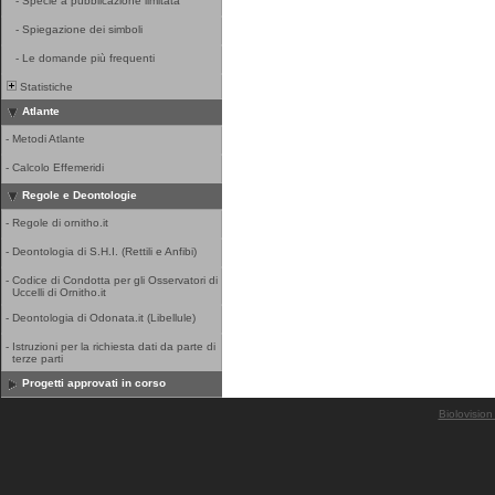
-
Specie a pubblicazione limitata
-
Spiegazione dei simboli
-
Le domande più frequenti
Statistiche
Atlante
-
Metodi Atlante
-
Calcolo Effemeridi
Regole e Deontologie
-
Regole di ornitho.it
-
Deontologia di S.H.I. (Rettili e Anfibi)
-
Codice di Condotta per gli Osservatori di
Uccelli di Ornitho.it
-
Deontologia di Odonata.it (Libellule)
-
Istruzioni per la richiesta dati da parte di
terze parti
Progetti approvati in corso
Biolovision