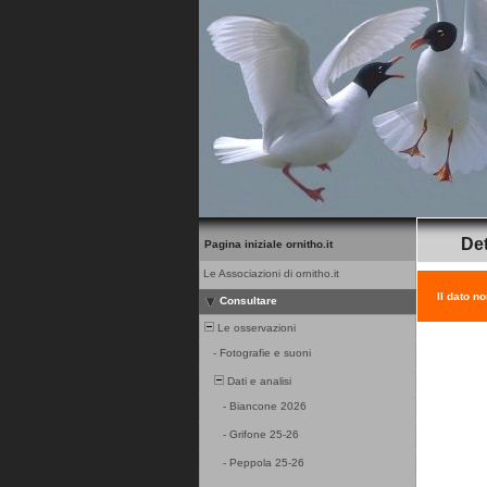
Det
Pagina iniziale ornitho.it
Le Associazioni di ornitho.it
Il dato n
Consultare
Le osservazioni
-
Fotografie e suoni
Dati e analisi
-
Biancone 2026
-
Grifone 25-26
-
Peppola 25-26