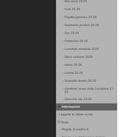
-
Ibis sacro 23-25
-
Sula 25-26
-
Popillia japonica 23-26
-
Gabbiano pontico 25-26
-
Gru 25-26
-
Pettirosso 24-25
-
Lucertola muraiola 2026
-
Geco comune 2026
-
Istrice 20-26
-
Lontra 22-26
-
Sciacallo dorato 20-26
-
Gambero rosso della Louisiana 17-
25
-
Granchio blu 23-26
Informazioni
-
Leggere le ultime novità
Aiuto
-
Regole di ornitho.it