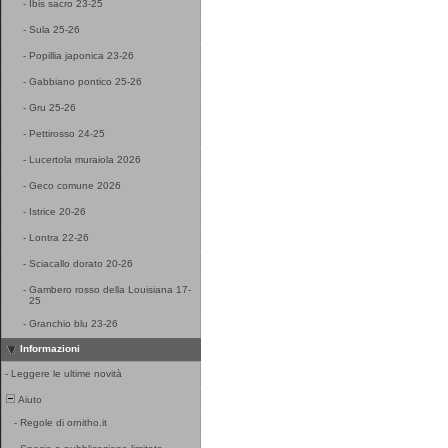
-
Ibis sacro 23-25
-
Sula 25-26
-
Popillia japonica 23-26
-
Gabbiano pontico 25-26
-
Gru 25-26
-
Pettirosso 24-25
-
Lucertola muraiola 2026
-
Geco comune 2026
-
Istrice 20-26
-
Lontra 22-26
-
Sciacallo dorato 20-26
-
Gambero rosso della Louisiana 17-
25
-
Granchio blu 23-26
Informazioni
-
Leggere le ultime novità
Aiuto
-
Regole di ornitho.it