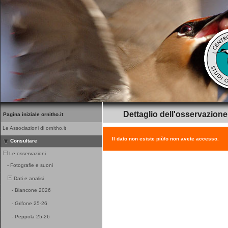
Dettaglio dell'osservazione
Pagina iniziale ornitho.it
Le Associazioni di ornitho.it
Il dato non esiste più/o non avete accesso.
Consultare
Le osservazioni
-
Fotografie e suoni
Dati e analisi
-
Biancone 2026
-
Grifone 25-26
-
Peppola 25-26