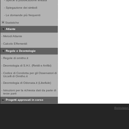
-
Specie a pubblicazione limitata
-
Spiegazione dei simboli
-
Le domande più frequenti
Statistiche
Atlante
-
Metodi Atlante
-
Calcolo Effemeridi
Regole e Deontologie
-
Regole di ornitho.it
-
Deontologia di S.H.I. (Rettili e Anfibi)
-
Codice di Condotta per gli Osservatori di
Uccelli di Ornitho.it
-
Deontologia di Odonata.it (Libellule)
-
Istruzioni per la richiesta dati da parte di
terze parti
Progetti approvati in corso
Biolovision