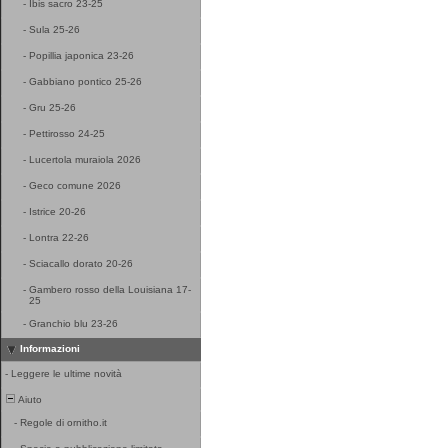
-
Ibis sacro 23-25
-
Sula 25-26
-
Popillia japonica 23-26
-
Gabbiano pontico 25-26
-
Gru 25-26
-
Pettirosso 24-25
-
Lucertola muraiola 2026
-
Geco comune 2026
-
Istrice 20-26
-
Lontra 22-26
-
Sciacallo dorato 20-26
-
Gambero rosso della Louisiana 17-
25
-
Granchio blu 23-26
Informazioni
-
Leggere le ultime novità
Aiuto
-
Regole di ornitho.it