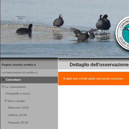
Dettaglio dell'osservazione
Pagina iniziale ornitho.it
Le Associazioni di ornitho.it
Il dato non esiste più/o non avete accesso.
Consultare
Le osservazioni
-
Fotografie e suoni
Dati e analisi
-
Biancone 2026
-
Grifone 25-26
-
Peppola 25-26