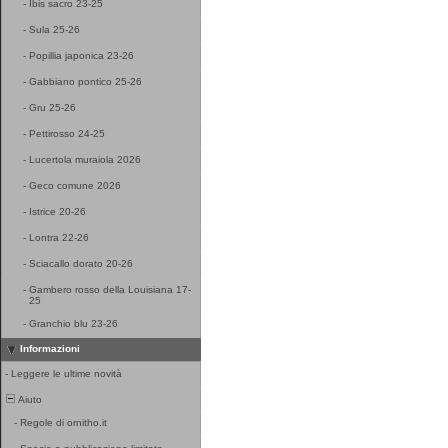
-
Ibis sacro 23-25
-
Sula 25-26
-
Popillia japonica 23-26
-
Gabbiano pontico 25-26
-
Gru 25-26
-
Pettirosso 24-25
-
Lucertola muraiola 2026
-
Geco comune 2026
-
Istrice 20-26
-
Lontra 22-26
-
Sciacallo dorato 20-26
-
Gambero rosso della Louisiana 17-
25
-
Granchio blu 23-26
Informazioni
-
Leggere le ultime novità
Aiuto
-
Regole di ornitho.it