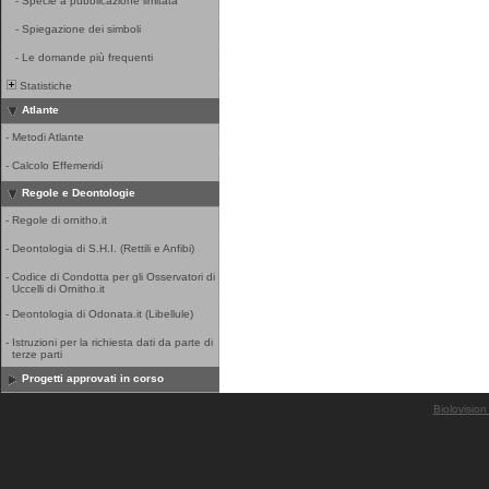
-
Specie a pubblicazione limitata
-
Spiegazione dei simboli
-
Le domande più frequenti
Statistiche
Atlante
-
Metodi Atlante
-
Calcolo Effemeridi
Regole e Deontologie
-
Regole di ornitho.it
-
Deontologia di S.H.I. (Rettili e Anfibi)
-
Codice di Condotta per gli Osservatori di
Uccelli di Ornitho.it
-
Deontologia di Odonata.it (Libellule)
-
Istruzioni per la richiesta dati da parte di
terze parti
Progetti approvati in corso
Biolovision