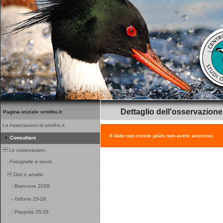
Dettaglio dell'osservazione
Pagina iniziale ornitho.it
Le Associazioni di ornitho.it
Il dato non esiste più/o non avete accesso.
Consultare
Le osservazioni
-
Fotografie e suoni
Dati e analisi
-
Biancone 2026
-
Grifone 25-26
-
Peppola 25-26