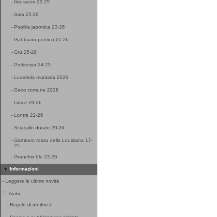
-
Ibis sacro 23-25
-
Sula 25-26
-
Popillia japonica 23-26
-
Gabbiano pontico 25-26
-
Gru 25-26
-
Pettirosso 24-25
-
Lucertola muraiola 2026
-
Geco comune 2026
-
Istrice 20-26
-
Lontra 22-26
-
Sciacallo dorato 20-26
-
Gambero rosso della Louisiana 17-
25
-
Granchio blu 23-26
Informazioni
-
Leggere le ultime novità
Aiuto
-
Regole di ornitho.it