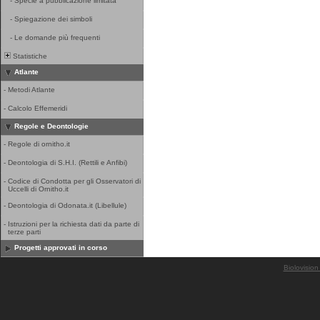
-
Specie a pubblicazione limitata
-
Spiegazione dei simboli
-
Le domande più frequenti
Statistiche
Atlante
-
Metodi Atlante
-
Calcolo Effemeridi
Regole e Deontologie
-
Regole di ornitho.it
-
Deontologia di S.H.I. (Rettili e Anfibi)
-
Codice di Condotta per gli Osservatori di
Uccelli di Ornitho.it
-
Deontologia di Odonata.it (Libellule)
-
Istruzioni per la richiesta dati da parte di
terze parti
Progetti approvati in corso
Biolovision