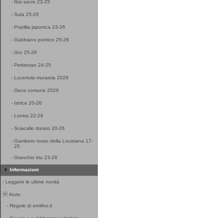
-
Ibis sacro 23-25
-
Sula 25-26
-
Popillia japonica 23-26
-
Gabbiano pontico 25-26
-
Gru 25-26
-
Pettirosso 24-25
-
Lucertola muraiola 2026
-
Geco comune 2026
-
Istrice 20-26
-
Lontra 22-26
-
Sciacallo dorato 20-26
-
Gambero rosso della Louisiana 17-
25
-
Granchio blu 23-26
Informazioni
-
Leggere le ultime novità
Aiuto
-
Regole di ornitho.it