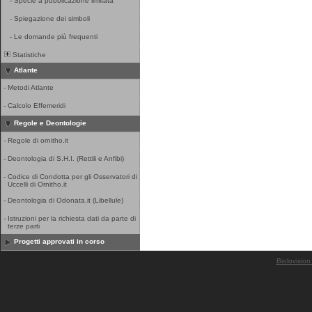
-
Specie a pubblicazione limitata
-
Spiegazione dei simboli
-
Le domande più frequenti
Statistiche
Atlante
-
Metodi Atlante
-
Calcolo Effemeridi
Regole e Deontologie
-
Regole di ornitho.it
-
Deontologia di S.H.I. (Rettili e Anfibi)
-
Codice di Condotta per gli Osservatori di
Uccelli di Ornitho.it
-
Deontologia di Odonata.it (Libellule)
-
Istruzioni per la richiesta dati da parte di
terze parti
Progetti approvati in corso
Biolovision