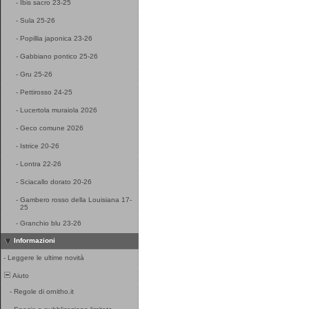
-
Ibis sacro 23-25
-
Sula 25-26
-
Popillia japonica 23-26
-
Gabbiano pontico 25-26
-
Gru 25-26
-
Pettirosso 24-25
-
Lucertola muraiola 2026
-
Geco comune 2026
-
Istrice 20-26
-
Lontra 22-26
-
Sciacallo dorato 20-26
-
Gambero rosso della Louisiana 17-
25
-
Granchio blu 23-26
Informazioni
-
Leggere le ultime novità
Aiuto
-
Regole di ornitho.it