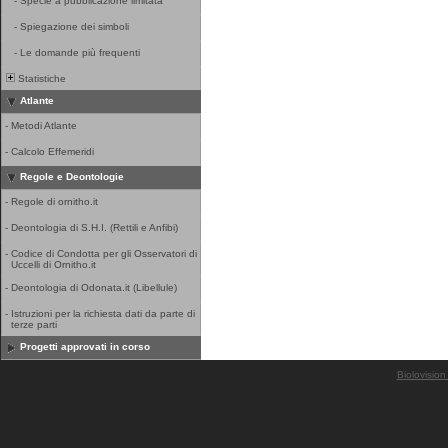
-
Specie a pubblicazione limitata
-
Spiegazione dei simboli
-
Le domande più frequenti
Statistiche
Atlante
-
Metodi Atlante
-
Calcolo Effemeridi
Regole e Deontologie
-
Regole di ornitho.it
-
Deontologia di S.H.I. (Rettili e Anfibi)
-
Codice di Condotta per gli Osservatori di
Uccelli di Ornitho.it
-
Deontologia di Odonata.it (Libellule)
-
Istruzioni per la richiesta dati da parte di
terze parti
Progetti approvati in corso
Biolovision