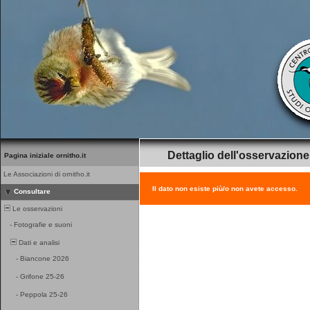
Dettaglio dell'osservazione
Pagina iniziale ornitho.it
Le Associazioni di ornitho.it
Il dato non esiste più/o non avete accesso.
Consultare
Le osservazioni
-
Fotografie e suoni
Dati e analisi
-
Biancone 2026
-
Grifone 25-26
-
Peppola 25-26