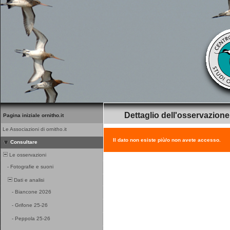
Dettaglio dell'osservazione
Pagina iniziale ornitho.it
Le Associazioni di ornitho.it
Il dato non esiste più/o non avete accesso.
Consultare
Le osservazioni
-
Fotografie e suoni
Dati e analisi
-
Biancone 2026
-
Grifone 25-26
-
Peppola 25-26