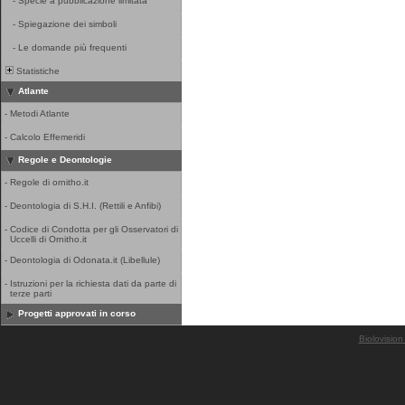
-
Specie a pubblicazione limitata
-
Spiegazione dei simboli
-
Le domande più frequenti
Statistiche
Atlante
-
Metodi Atlante
-
Calcolo Effemeridi
Regole e Deontologie
-
Regole di ornitho.it
-
Deontologia di S.H.I. (Rettili e Anfibi)
-
Codice di Condotta per gli Osservatori di
Uccelli di Ornitho.it
-
Deontologia di Odonata.it (Libellule)
-
Istruzioni per la richiesta dati da parte di
terze parti
Progetti approvati in corso
Biolovision