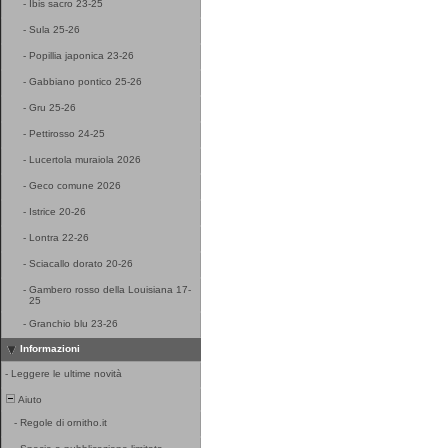
-
Ibis sacro 23-25
-
Sula 25-26
-
Popillia japonica 23-26
-
Gabbiano pontico 25-26
-
Gru 25-26
-
Pettirosso 24-25
-
Lucertola muraiola 2026
-
Geco comune 2026
-
Istrice 20-26
-
Lontra 22-26
-
Sciacallo dorato 20-26
-
Gambero rosso della Louisiana 17-
25
-
Granchio blu 23-26
Informazioni
-
Leggere le ultime novità
Aiuto
-
Regole di ornitho.it