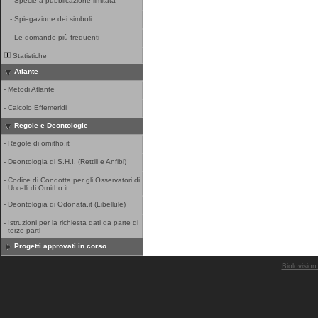
-
Specie a pubblicazione limitata
-
Spiegazione dei simboli
-
Le domande più frequenti
Statistiche
Atlante
-
Metodi Atlante
-
Calcolo Effemeridi
Regole e Deontologie
-
Regole di ornitho.it
-
Deontologia di S.H.I. (Rettili e Anfibi)
-
Codice di Condotta per gli Osservatori di
Uccelli di Ornitho.it
-
Deontologia di Odonata.it (Libellule)
-
Istruzioni per la richiesta dati da parte di
terze parti
Progetti approvati in corso
Biolovision