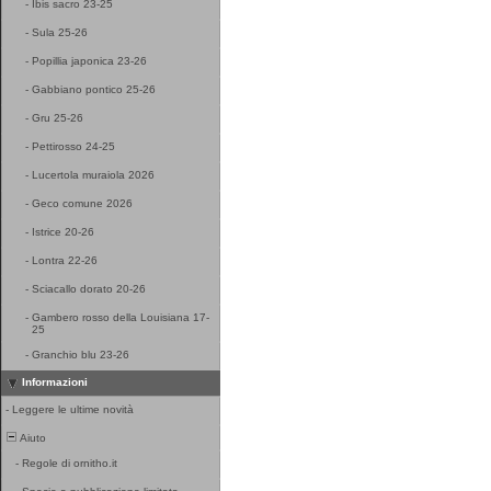
-
Ibis sacro 23-25
-
Sula 25-26
-
Popillia japonica 23-26
-
Gabbiano pontico 25-26
-
Gru 25-26
-
Pettirosso 24-25
-
Lucertola muraiola 2026
-
Geco comune 2026
-
Istrice 20-26
-
Lontra 22-26
-
Sciacallo dorato 20-26
-
Gambero rosso della Louisiana 17-
25
-
Granchio blu 23-26
Informazioni
-
Leggere le ultime novità
Aiuto
-
Regole di ornitho.it