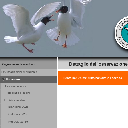
Dettaglio dell'osservazione
Pagina iniziale ornitho.it
Le Associazioni di ornitho.it
Il dato non esiste più/o non avete accesso.
Consultare
Le osservazioni
-
Fotografie e suoni
Dati e analisi
-
Biancone 2026
-
Grifone 25-26
-
Peppola 25-26