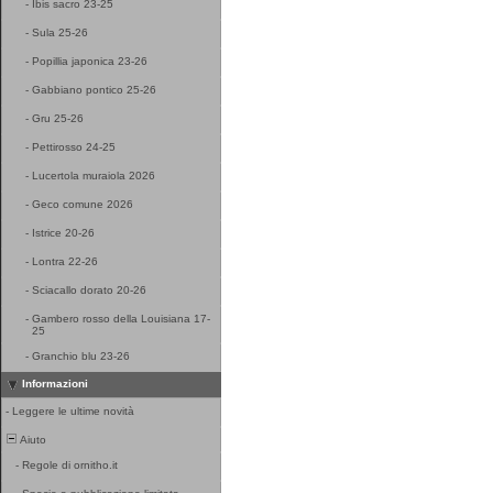
-
Ibis sacro 23-25
-
Sula 25-26
-
Popillia japonica 23-26
-
Gabbiano pontico 25-26
-
Gru 25-26
-
Pettirosso 24-25
-
Lucertola muraiola 2026
-
Geco comune 2026
-
Istrice 20-26
-
Lontra 22-26
-
Sciacallo dorato 20-26
-
Gambero rosso della Louisiana 17-
25
-
Granchio blu 23-26
Informazioni
-
Leggere le ultime novità
Aiuto
-
Regole di ornitho.it