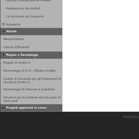
-
Specie a pubblicazione limitata
-
Spiegazione dei simboli
-
Le domande più frequenti
Statistiche
Atlante
-
Metodi Atlante
-
Calcolo Effemeridi
Regole e Deontologie
-
Regole di ornitho.it
-
Deontologia di S.H.I. (Rettili e Anfibi)
-
Codice di Condotta per gli Osservatori di
Uccelli di Ornitho.it
-
Deontologia di Odonata.it (Libellule)
-
Istruzioni per la richiesta dati da parte di
terze parti
Progetti approvati in corso
Biolovision