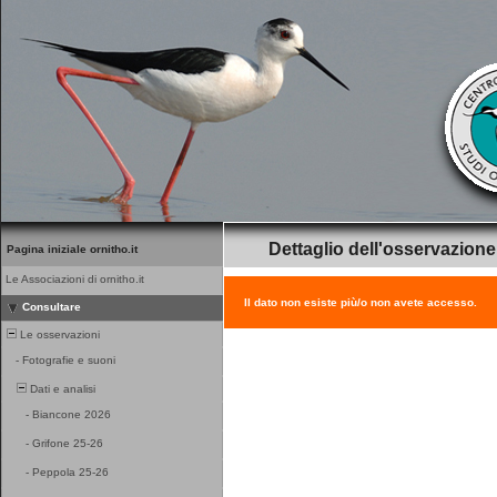
Dettaglio dell'osservazione
Pagina iniziale ornitho.it
Le Associazioni di ornitho.it
Il dato non esiste più/o non avete accesso.
Consultare
Le osservazioni
-
Fotografie e suoni
Dati e analisi
-
Biancone 2026
-
Grifone 25-26
-
Peppola 25-26