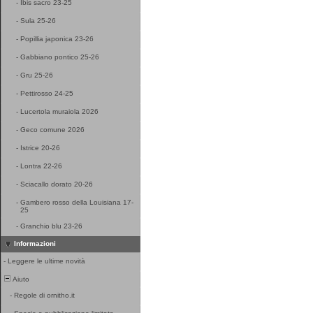
-
Ibis sacro 23-25
-
Sula 25-26
-
Popillia japonica 23-26
-
Gabbiano pontico 25-26
-
Gru 25-26
-
Pettirosso 24-25
-
Lucertola muraiola 2026
-
Geco comune 2026
-
Istrice 20-26
-
Lontra 22-26
-
Sciacallo dorato 20-26
-
Gambero rosso della Louisiana 17-
25
-
Granchio blu 23-26
Informazioni
-
Leggere le ultime novità
Aiuto
-
Regole di ornitho.it