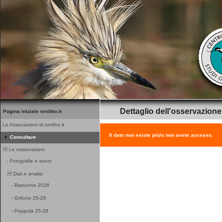
Dettaglio dell'osservazione
Pagina iniziale ornitho.it
Le Associazioni di ornitho.it
Il dato non esiste più/o non avete accesso.
Consultare
Le osservazioni
-
Fotografie e suoni
Dati e analisi
-
Biancone 2026
-
Grifone 25-26
-
Peppola 25-26