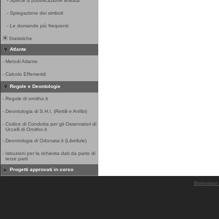
-
Specie a pubblicazione limitata
-
Spiegazione dei simboli
-
Le domande più frequenti
Statistiche
Atlante
-
Metodi Atlante
-
Calcolo Effemeridi
Regole e Deontologie
-
Regole di ornitho.it
-
Deontologia di S.H.I. (Rettili e Anfibi)
-
Codice di Condotta per gli Osservatori di
Uccelli di Ornitho.it
-
Deontologia di Odonata.it (Libellule)
-
Istruzioni per la richiesta dati da parte di
terze parti
Progetti approvati in corso
Biolovision