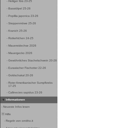
-
Heiliger Ibis 23-25
-
Basstölpel 25-26
-
Popillia japonica 23-26
-
Steppenmöwe 25-26
-
Kranich 25-26
-
Rotkehlchen 24-25
-
Mauereidechse 2026
-
Mauergecko 2026
-
Gewöhnliches Stachelschwein 20-26
-
Eurasischer Fischotter 22-26
-
Goldschakal 20-26
-
Roter Amerikanischer Sumpfkrebs
17-25
-
Callinectes sapidus 23-26
Informationen
-
Neueste Infos lesen
Hilfe
-
Regeln von ornitho.it