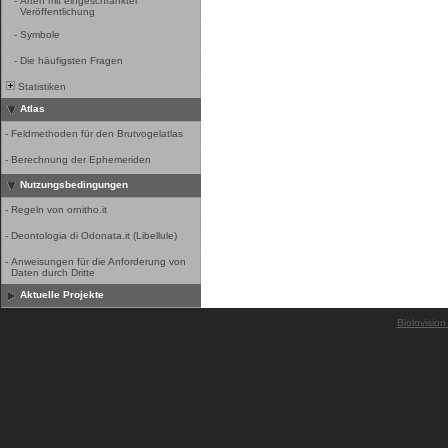
-
Arten mit eingeschränkter
Veröffentlichung
-
Symbole
-
Die häufigsten Fragen
Statistiken
Atlas
-
Feldmethoden für den Brutvogelatlas
-
Berechnung der Ephemeriden
Nutzungsbedingungen
-
Regeln von ornitho.it
-
Deontologia di Odonata.it (Libellule)
-
Anweisungen für die Anforderung von
Daten durch Dritte
Aktuelle Projekte
Biolovision