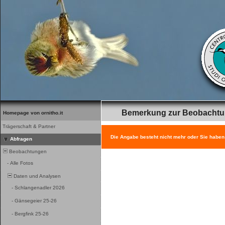
Bemerkung zur Beobacht
Homepage von ornitho.it
Trägerschaft & Partner
Die Angabe besteht nicht mehr oder Sie haben
Abfragen
Beobachtungen
-
Alle Fotos
Daten und Analysen
-
Schlangenadler 2026
-
Gänsegeier 25-26
-
Bergfink 25-26