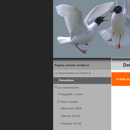
Det
Pagina iniziale ornitho.it
Le Associazioni di ornitho.it
Il dato n
Consultare
Le osservazioni
-
Fotografie e suoni
Dati e analisi
-
Biancone 2026
-
Grifone 25-26
-
Peppola 25-26