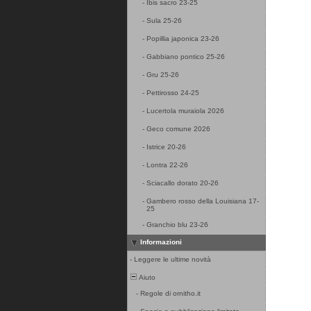
-
Ibis sacro 23-25
-
Sula 25-26
-
Popillia japonica 23-26
-
Gabbiano pontico 25-26
-
Gru 25-26
-
Pettirosso 24-25
-
Lucertola muraiola 2026
-
Geco comune 2026
-
Istrice 20-26
-
Lontra 22-26
-
Sciacallo dorato 20-26
-
Gambero rosso della Louisiana 17-
25
-
Granchio blu 23-26
Informazioni
-
Leggere le ultime novità
Aiuto
-
Regole di ornitho.it