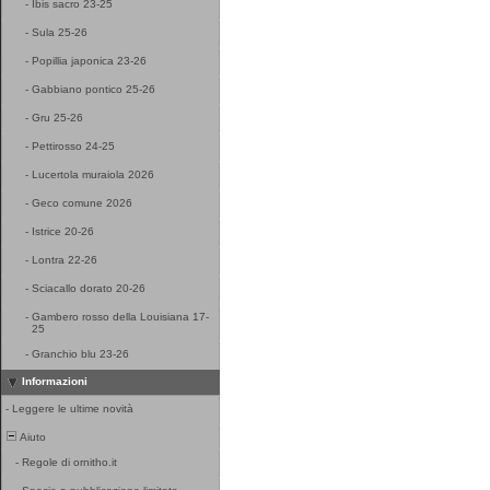
-
Ibis sacro 23-25
-
Sula 25-26
-
Popillia japonica 23-26
-
Gabbiano pontico 25-26
-
Gru 25-26
-
Pettirosso 24-25
-
Lucertola muraiola 2026
-
Geco comune 2026
-
Istrice 20-26
-
Lontra 22-26
-
Sciacallo dorato 20-26
-
Gambero rosso della Louisiana 17-
25
-
Granchio blu 23-26
Informazioni
-
Leggere le ultime novità
Aiuto
-
Regole di ornitho.it