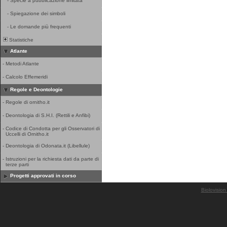
-
Specie a pubblicazione limitata
-
Spiegazione dei simboli
-
Le domande più frequenti
Statistiche
Atlante
-
Metodi Atlante
-
Calcolo Effemeridi
Regole e Deontologie
-
Regole di ornitho.it
-
Deontologia di S.H.I. (Rettili e Anfibi)
-
Codice di Condotta per gli Osservatori di
Uccelli di Ornitho.it
-
Deontologia di Odonata.it (Libellule)
-
Istruzioni per la richiesta dati da parte di
terze parti
Progetti approvati in corso
Biolovision