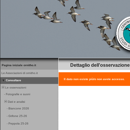
Dettaglio dell'osservazione
Pagina iniziale ornitho.it
Le Associazioni di ornitho.it
Il dato non esiste più/o non avete accesso.
Consultare
Le osservazioni
-
Fotografie e suoni
Dati e analisi
-
Biancone 2026
-
Grifone 25-26
-
Peppola 25-26