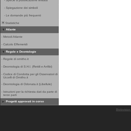
-
Specie a pubblicazione limitata
-
Spiegazione dei simboli
-
Le domande più frequenti
Statistiche
Atlante
-
Metodi Atlante
-
Calcolo Effemeridi
Regole e Deontologie
-
Regole di ornitho.it
-
Deontologia di S.H.I. (Rettili e Anfibi)
-
Codice di Condotta per gli Osservatori di
Uccelli di Ornitho.it
-
Deontologia di Odonata.it (Libellule)
-
Istruzioni per la richiesta dati da parte di
terze parti
Progetti approvati in corso
Biolovision