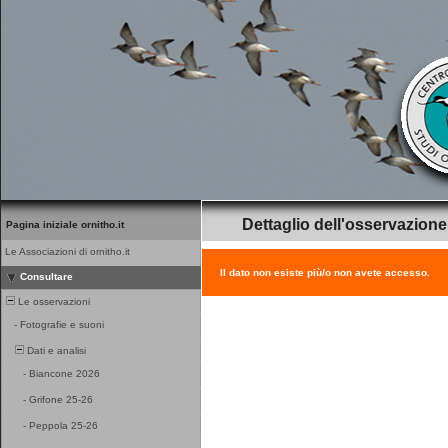
Dettaglio dell'osservazione
Pagina iniziale ornitho.it
Le Associazioni di ornitho.it
Il dato non esiste più/o non avete accesso.
Consultare
Le osservazioni
-
Fotografie e suoni
Dati e analisi
-
Biancone 2026
-
Grifone 25-26
-
Peppola 25-26