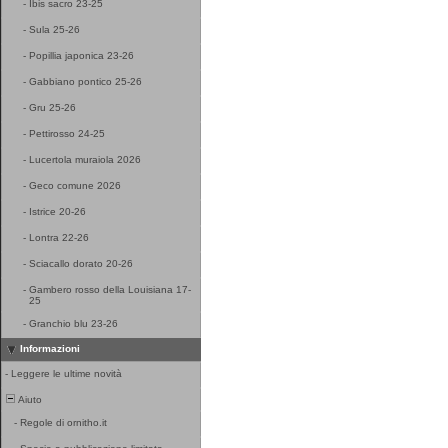
-
Ibis sacro 23-25
-
Sula 25-26
-
Popillia japonica 23-26
-
Gabbiano pontico 25-26
-
Gru 25-26
-
Pettirosso 24-25
-
Lucertola muraiola 2026
-
Geco comune 2026
-
Istrice 20-26
-
Lontra 22-26
-
Sciacallo dorato 20-26
-
Gambero rosso della Louisiana 17-
25
-
Granchio blu 23-26
Informazioni
-
Leggere le ultime novità
Aiuto
-
Regole di ornitho.it