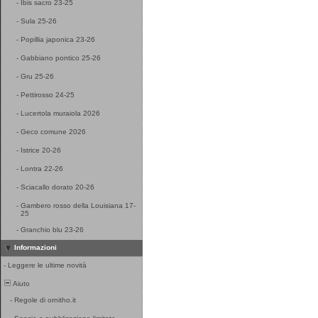
-
Ibis sacro 23-25
-
Sula 25-26
-
Popillia japonica 23-26
-
Gabbiano pontico 25-26
-
Gru 25-26
-
Pettirosso 24-25
-
Lucertola muraiola 2026
-
Geco comune 2026
-
Istrice 20-26
-
Lontra 22-26
-
Sciacallo dorato 20-26
-
Gambero rosso della Louisiana 17-
25
-
Granchio blu 23-26
Informazioni
-
Leggere le ultime novità
Aiuto
-
Regole di ornitho.it