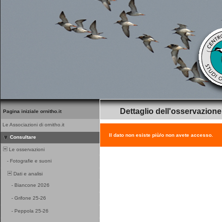
Dettaglio dell'osservazione
Pagina iniziale ornitho.it
Le Associazioni di ornitho.it
Il dato non esiste più/o non avete accesso.
Consultare
Le osservazioni
-
Fotografie e suoni
Dati e analisi
-
Biancone 2026
-
Grifone 25-26
-
Peppola 25-26