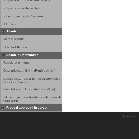
-
Specie a pubblicazione limitata
-
Spiegazione dei simboli
-
Le domande più frequenti
Statistiche
Atlante
-
Metodi Atlante
-
Calcolo Effemeridi
Regole e Deontologie
-
Regole di ornitho.it
-
Deontologia di S.H.I. (Rettili e Anfibi)
-
Codice di Condotta per gli Osservatori di
Uccelli di Ornitho.it
-
Deontologia di Odonata.it (Libellule)
-
Istruzioni per la richiesta dati da parte di
terze parti
Progetti approvati in corso
Biolovision