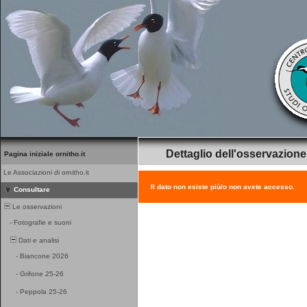
Dettaglio dell'osservazione
Pagina iniziale ornitho.it
Le Associazioni di ornitho.it
Il dato non esiste più/o non avete accesso.
Consultare
Le osservazioni
-
Fotografie e suoni
Dati e analisi
-
Biancone 2026
-
Grifone 25-26
-
Peppola 25-26