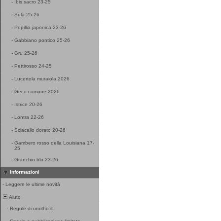
-
Ibis sacro 23-25
-
Sula 25-26
-
Popillia japonica 23-26
-
Gabbiano pontico 25-26
-
Gru 25-26
-
Pettirosso 24-25
-
Lucertola muraiola 2026
-
Geco comune 2026
-
Istrice 20-26
-
Lontra 22-26
-
Sciacallo dorato 20-26
-
Gambero rosso della Louisiana 17-
25
-
Granchio blu 23-26
Informazioni
-
Leggere le ultime novità
Aiuto
-
Regole di ornitho.it