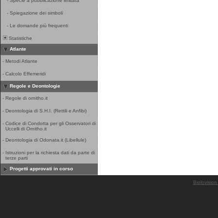
-
Specie a pubblicazione limitata
-
Spiegazione dei simboli
-
Le domande più frequenti
Statistiche
Atlante
-
Metodi Atlante
-
Calcolo Effemeridi
Regole e Deontologie
-
Regole di ornitho.it
-
Deontologia di S.H.I. (Rettili e Anfibi)
-
Codice di Condotta per gli Osservatori di
Uccelli di Ornitho.it
-
Deontologia di Odonata.it (Libellule)
-
Istruzioni per la richiesta dati da parte di
terze parti
Progetti approvati in corso
Biolovision