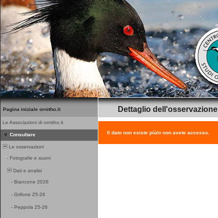
Dettaglio dell'osservazione
Pagina iniziale ornitho.it
Le Associazioni di ornitho.it
Il dato non esiste più/o non avete accesso.
Consultare
Le osservazioni
-
Fotografie e suoni
Dati e analisi
-
Biancone 2026
-
Grifone 25-26
-
Peppola 25-26