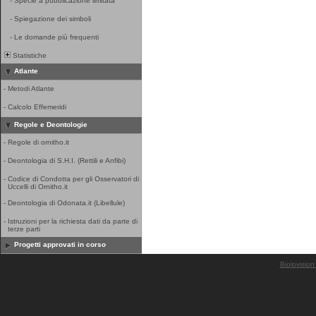
-
Specie a pubblicazione limitata
-
Spiegazione dei simboli
-
Le domande più frequenti
Statistiche
Atlante
-
Metodi Atlante
-
Calcolo Effemeridi
Regole e Deontologie
-
Regole di ornitho.it
-
Deontologia di S.H.I. (Rettili e Anfibi)
-
Codice di Condotta per gli Osservatori di
Uccelli di Ornitho.it
-
Deontologia di Odonata.it (Libellule)
-
Istruzioni per la richiesta dati da parte di
terze parti
Progetti approvati in corso
Biolovision