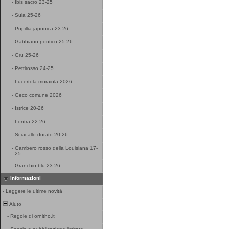
-
Ibis sacro 23-25
-
Sula 25-26
-
Popillia japonica 23-26
-
Gabbiano pontico 25-26
-
Gru 25-26
-
Pettirosso 24-25
-
Lucertola muraiola 2026
-
Geco comune 2026
-
Istrice 20-26
-
Lontra 22-26
-
Sciacallo dorato 20-26
-
Gambero rosso della Louisiana 17-
25
-
Granchio blu 23-26
Informazioni
-
Leggere le ultime novità
Aiuto
-
Regole di ornitho.it