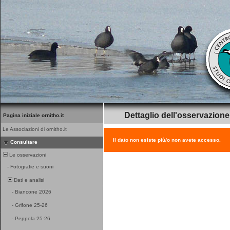
Dettaglio dell'osservazione
Pagina iniziale ornitho.it
Le Associazioni di ornitho.it
Il dato non esiste più/o non avete accesso.
Consultare
Le osservazioni
-
Fotografie e suoni
Dati e analisi
-
Biancone 2026
-
Grifone 25-26
-
Peppola 25-26