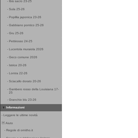
-
Ibis sacro 23-25
-
Sula 25-26
-
Popillia japonica 23-26
-
Gabbiano pontico 25-26
-
Gru 25-26
-
Pettirosso 24-25
-
Lucertola muraiola 2026
-
Geco comune 2026
-
Istrice 20-26
-
Lontra 22-26
-
Sciacallo dorato 20-26
-
Gambero rosso della Louisiana 17-
25
-
Granchio blu 23-26
Informazioni
-
Leggere le ultime novità
Aiuto
-
Regole di ornitho.it