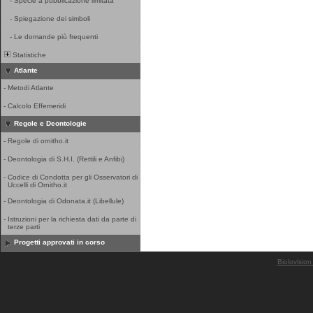
-
Specie a pubblicazione limitata
-
Spiegazione dei simboli
-
Le domande più frequenti
Statistiche
Atlante
-
Metodi Atlante
-
Calcolo Effemeridi
Regole e Deontologie
-
Regole di ornitho.it
-
Deontologia di S.H.I. (Rettili e Anfibi)
-
Codice di Condotta per gli Osservatori di
Uccelli di Ornitho.it
-
Deontologia di Odonata.it (Libellule)
-
Istruzioni per la richiesta dati da parte di
terze parti
Progetti approvati in corso
Biolovision