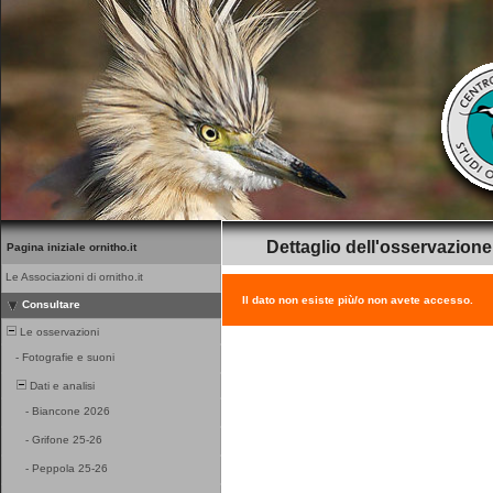
Dettaglio dell'osservazione
Pagina iniziale ornitho.it
Le Associazioni di ornitho.it
Il dato non esiste più/o non avete accesso.
Consultare
Le osservazioni
-
Fotografie e suoni
Dati e analisi
-
Biancone 2026
-
Grifone 25-26
-
Peppola 25-26