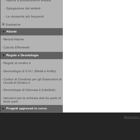
-
Specie a pubblicazione limitata
-
Spiegazione dei simboli
-
Le domande più frequenti
Statistiche
Atlante
-
Metodi Atlante
-
Calcolo Effemeridi
Regole e Deontologie
-
Regole di ornitho.it
-
Deontologia di S.H.I. (Rettili e Anfibi)
-
Codice di Condotta per gli Osservatori di
Uccelli di Ornitho.it
-
Deontologia di Odonata.it (Libellule)
-
Istruzioni per la richiesta dati da parte di
terze parti
Progetti approvati in corso
Biolovision