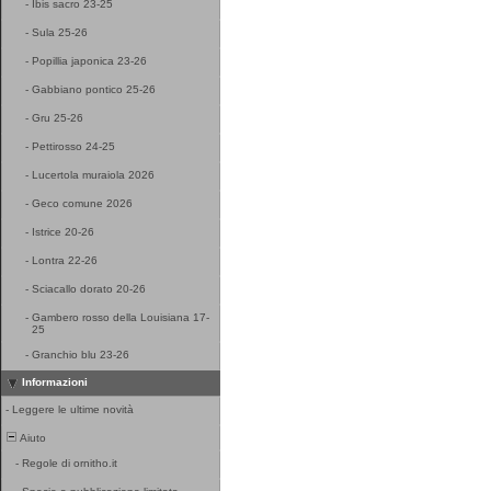
-
Ibis sacro 23-25
-
Sula 25-26
-
Popillia japonica 23-26
-
Gabbiano pontico 25-26
-
Gru 25-26
-
Pettirosso 24-25
-
Lucertola muraiola 2026
-
Geco comune 2026
-
Istrice 20-26
-
Lontra 22-26
-
Sciacallo dorato 20-26
-
Gambero rosso della Louisiana 17-
25
-
Granchio blu 23-26
Informazioni
-
Leggere le ultime novità
Aiuto
-
Regole di ornitho.it