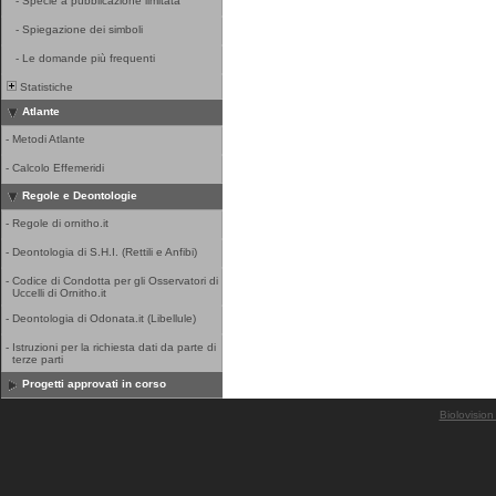
-
Specie a pubblicazione limitata
-
Spiegazione dei simboli
-
Le domande più frequenti
Statistiche
Atlante
-
Metodi Atlante
-
Calcolo Effemeridi
Regole e Deontologie
-
Regole di ornitho.it
-
Deontologia di S.H.I. (Rettili e Anfibi)
-
Codice di Condotta per gli Osservatori di
Uccelli di Ornitho.it
-
Deontologia di Odonata.it (Libellule)
-
Istruzioni per la richiesta dati da parte di
terze parti
Progetti approvati in corso
Biolovision