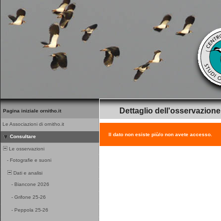
Dettaglio dell'osservazione
Pagina iniziale ornitho.it
Le Associazioni di ornitho.it
Il dato non esiste più/o non avete accesso.
Consultare
Le osservazioni
-
Fotografie e suoni
Dati e analisi
-
Biancone 2026
-
Grifone 25-26
-
Peppola 25-26