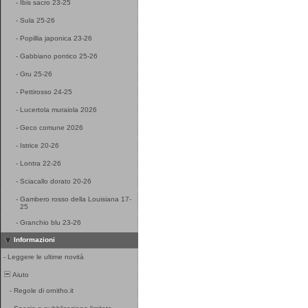
-
Ibis sacro 23-25
-
Sula 25-26
-
Popillia japonica 23-26
-
Gabbiano pontico 25-26
-
Gru 25-26
-
Pettirosso 24-25
-
Lucertola muraiola 2026
-
Geco comune 2026
-
Istrice 20-26
-
Lontra 22-26
-
Sciacallo dorato 20-26
-
Gambero rosso della Louisiana 17-
25
-
Granchio blu 23-26
Informazioni
-
Leggere le ultime novità
Aiuto
-
Regole di ornitho.it