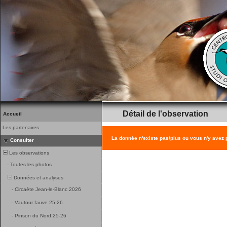
Détail de l'observation
Accueil
Les partenaires
La donnée n'existe pas/plus ou vous n'y avez
Consulter
Les observations
-
Toutes les photos
Données et analyses
-
Circaète Jean-le-Blanc 2026
-
Vautour fauve 25-26
-
Pinson du Nord 25-26