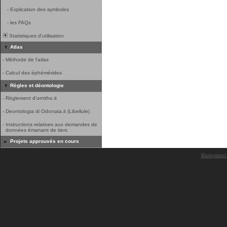
-
Explication des symboles
-
les FAQs
Statistiques d'utilisation
Atlas
-
Méthode de l'atlas
-
Calcul des éphémérides
Règles et déontologie
-
Réglement d'ornitho.it
-
Deontologia di Odonata.it (Libellule)
-
Instructions relatives aux demandes de
données émanant de tiers
Projets approuvés en cours
Biolovision