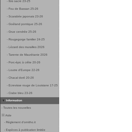
-
Ibis sacré 23-25
-
Fou de Bassan 25-26
-
Scarabée japonais 23-26
-
Goéland pontique 25-26
-
Grue cendrée 25-26
-
Rougegorge familier 24-25
-
Lézard des murailles 2026
-
Tarente de Maurétanie 2026
-
Porc-épic à crête 20-26
-
Loutre d'Europe 22-26
-
Chacal doré 20-26
-
Ecrevisse rouge de Louisiane 17-25
-
Crabe bleu 23-26
Information
-
Toutes les nouvelles
Aide
-
Réglement d'ornitho.it
-
Espèces à publication limitée