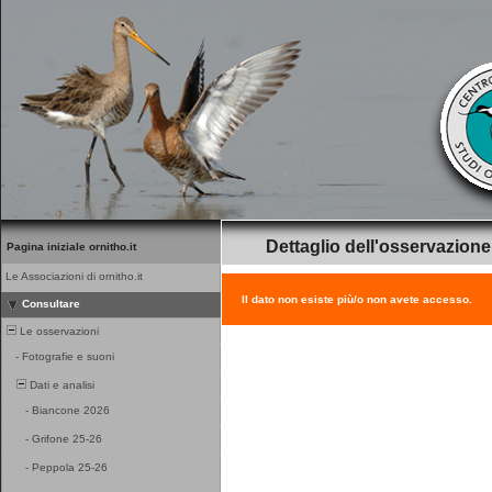
Dettaglio dell'osservazione
Pagina iniziale ornitho.it
Le Associazioni di ornitho.it
Il dato non esiste più/o non avete accesso.
Consultare
Le osservazioni
-
Fotografie e suoni
Dati e analisi
-
Biancone 2026
-
Grifone 25-26
-
Peppola 25-26