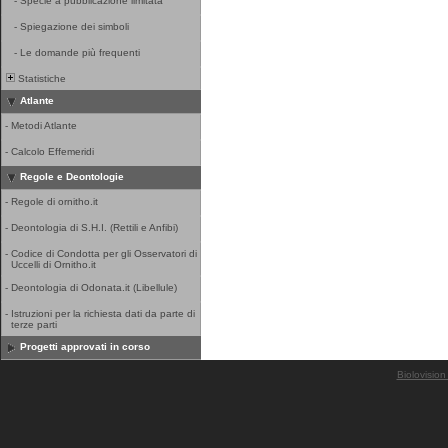
-
Specie a pubblicazione limitata
-
Spiegazione dei simboli
-
Le domande più frequenti
Statistiche
Atlante
-
Metodi Atlante
-
Calcolo Effemeridi
Regole e Deontologie
-
Regole di ornitho.it
-
Deontologia di S.H.I. (Rettili e Anfibi)
-
Codice di Condotta per gli Osservatori di
Uccelli di Ornitho.it
-
Deontologia di Odonata.it (Libellule)
-
Istruzioni per la richiesta dati da parte di
terze parti
Progetti approvati in corso
Biolovision