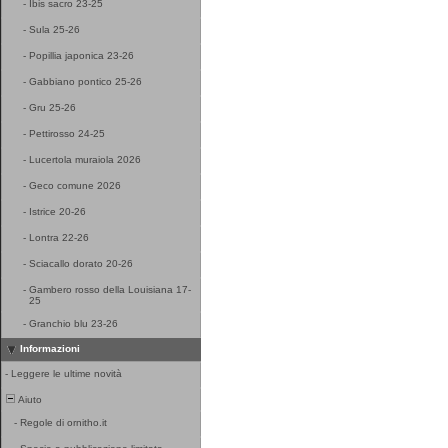
-
Ibis sacro 23-25
-
Sula 25-26
-
Popillia japonica 23-26
-
Gabbiano pontico 25-26
-
Gru 25-26
-
Pettirosso 24-25
-
Lucertola muraiola 2026
-
Geco comune 2026
-
Istrice 20-26
-
Lontra 22-26
-
Sciacallo dorato 20-26
-
Gambero rosso della Louisiana 17-
25
-
Granchio blu 23-26
Informazioni
-
Leggere le ultime novità
Aiuto
-
Regole di ornitho.it