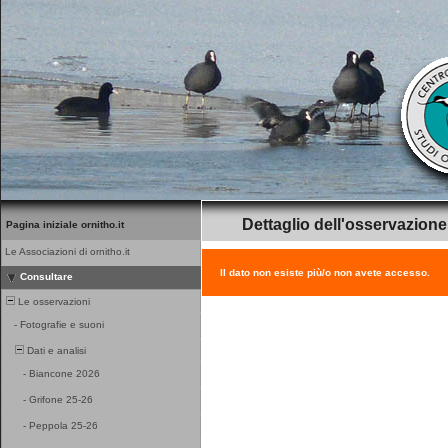
Dettaglio dell'osservazione
Pagina iniziale ornitho.it
Le Associazioni di ornitho.it
Il dato non esiste più/o non avete accesso.
Consultare
Le osservazioni
-
Fotografie e suoni
Dati e analisi
-
Biancone 2026
-
Grifone 25-26
-
Peppola 25-26