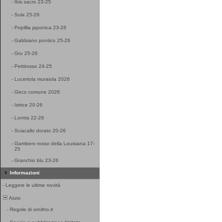
-
Ibis sacro 23-25
-
Sula 25-26
-
Popillia japonica 23-26
-
Gabbiano pontico 25-26
-
Gru 25-26
-
Pettirosso 24-25
-
Lucertola muraiola 2026
-
Geco comune 2026
-
Istrice 20-26
-
Lontra 22-26
-
Sciacallo dorato 20-26
-
Gambero rosso della Louisiana 17-
25
-
Granchio blu 23-26
Informazioni
-
Leggere le ultime novità
Aiuto
-
Regole di ornitho.it