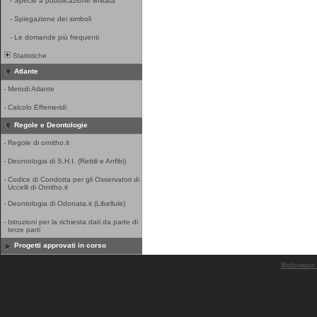
-
Specie a pubblicazione limitata
-
Spiegazione dei simboli
-
Le domande più frequenti
Statistiche
Atlante
-
Metodi Atlante
-
Calcolo Effemeridi
Regole e Deontologie
-
Regole di ornitho.it
-
Deontologia di S.H.I. (Rettili e Anfibi)
-
Codice di Condotta per gli Osservatori di
Uccelli di Ornitho.it
-
Deontologia di Odonata.it (Libellule)
-
Istruzioni per la richiesta dati da parte di
terze parti
Progetti approvati in corso
Biolovision