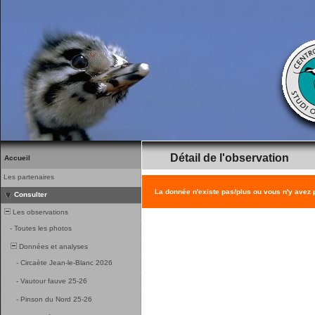
Détail de l'observation
Accueil
Les partenaires
La donnée n'existe pas/plus ou vous n'y avez
Consulter
Les observations
-
Toutes les photos
Données et analyses
-
Circaète Jean-le-Blanc 2026
-
Vautour fauve 25-26
-
Pinson du Nord 25-26