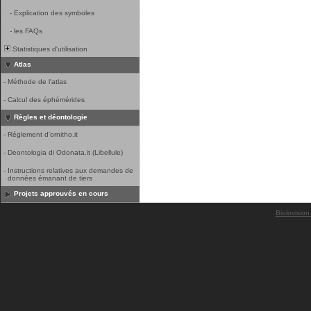
-
Explication des symboles
-
les FAQs
Statistiques d'utilisation
Atlas
-
Méthode de l'atlas
-
Calcul des éphémérides
Règles et déontologie
-
Réglement d'ornitho.it
-
Deontologia di Odonata.it (Libellule)
-
Instructions relatives aux demandes de
données émanant de tiers
Projets approuvés en cours
Biolovision