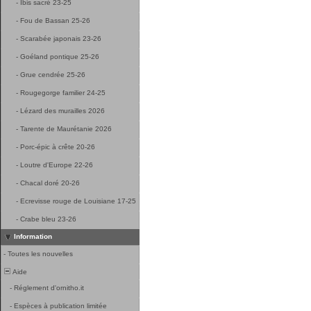
-
Ibis sacré 23-25
-
Fou de Bassan 25-26
-
Scarabée japonais 23-26
-
Goéland pontique 25-26
-
Grue cendrée 25-26
-
Rougegorge familier 24-25
-
Lézard des murailles 2026
-
Tarente de Maurétanie 2026
-
Porc-épic à crête 20-26
-
Loutre d'Europe 22-26
-
Chacal doré 20-26
-
Ecrevisse rouge de Louisiane 17-25
-
Crabe bleu 23-26
Information
-
Toutes les nouvelles
Aide
-
Réglement d'ornitho.it
-
Espèces à publication limitée