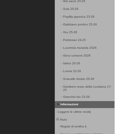
-
Ibis sacro 23-25
-
Sula 25-26
-
Popillia japonica 23-26
-
Gabbiano pontico 25-26
-
Gru 25-26
-
Pettirosso 24-25
-
Lucertola muraiola 2026
-
Geco comune 2026
-
Istrice 20-26
-
Lontra 22-26
-
Sciacallo dorato 20-26
-
Gambero rosso della Louisiana 17-
25
-
Granchio blu 23-26
Informazioni
-
Leggere le ultime novità
Aiuto
-
Regole di ornitho.it