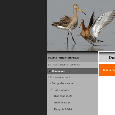
Det
Pagina iniziale ornitho.it
Le Associazioni di ornitho.it
Il dato n
Consultare
Le osservazioni
-
Fotografie e suoni
Dati e analisi
-
Biancone 2026
-
Grifone 25-26
-
Peppola 25-26