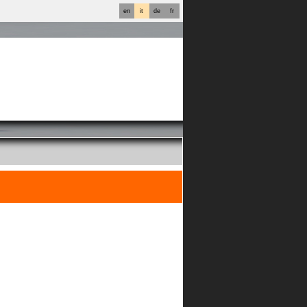
en
it
de
fr