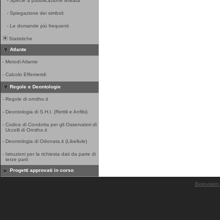
-
Specie a pubblicazione limitata
-
Spiegazione dei simboli
-
Le domande più frequenti
Statistiche
Atlante
-
Metodi Atlante
-
Calcolo Effemeridi
Regole e Deontologie
-
Regole di ornitho.it
-
Deontologia di S.H.I. (Rettili e Anfibi)
-
Codice di Condotta per gli Osservatori di
Uccelli di Ornitho.it
-
Deontologia di Odonata.it (Libellule)
-
Istruzioni per la richiesta dati da parte di
terze parti
Progetti approvati in corso
Biolovision