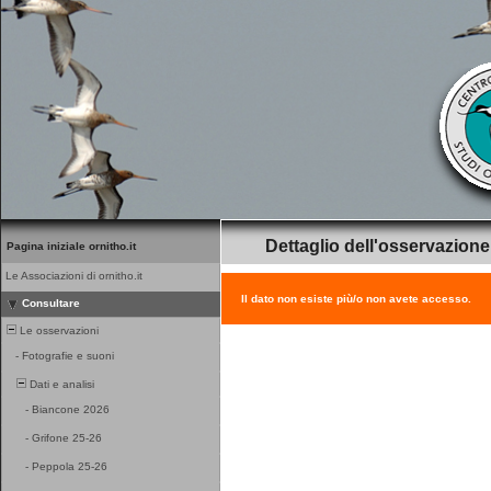
Dettaglio dell'osservazione
Pagina iniziale ornitho.it
Le Associazioni di ornitho.it
Il dato non esiste più/o non avete accesso.
Consultare
Le osservazioni
-
Fotografie e suoni
Dati e analisi
-
Biancone 2026
-
Grifone 25-26
-
Peppola 25-26