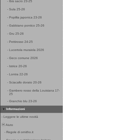
-
Ibis sacro 23-25
-
Sula 25-26
-
Popillia japonica 23-26
-
Gabbiano pontico 25-26
-
Gru 25-26
-
Pettirosso 24-25
-
Lucertola muraiola 2026
-
Geco comune 2026
-
Istrice 20-26
-
Lontra 22-26
-
Sciacallo dorato 20-26
-
Gambero rosso della Louisiana 17-
25
-
Granchio blu 23-26
Informazioni
-
Leggere le ultime novità
Aiuto
-
Regole di ornitho.it