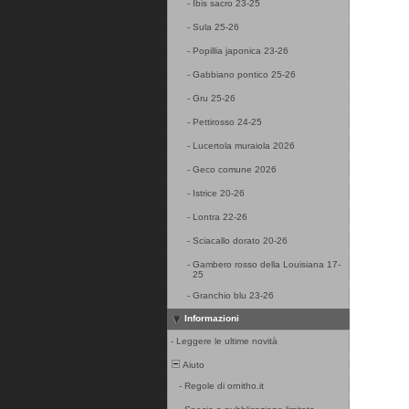
-
Ibis sacro 23-25
-
Sula 25-26
-
Popillia japonica 23-26
-
Gabbiano pontico 25-26
-
Gru 25-26
-
Pettirosso 24-25
-
Lucertola muraiola 2026
-
Geco comune 2026
-
Istrice 20-26
-
Lontra 22-26
-
Sciacallo dorato 20-26
-
Gambero rosso della Louisiana 17-
25
-
Granchio blu 23-26
Informazioni
-
Leggere le ultime novità
Aiuto
-
Regole di ornitho.it