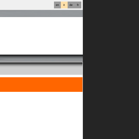
en
it
de
fr