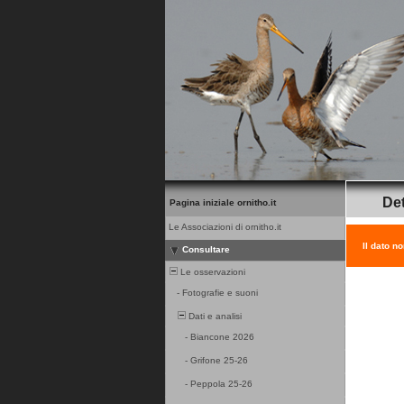
Det
Pagina iniziale ornitho.it
Le Associazioni di ornitho.it
Il dato n
Consultare
Le osservazioni
-
Fotografie e suoni
Dati e analisi
-
Biancone 2026
-
Grifone 25-26
-
Peppola 25-26