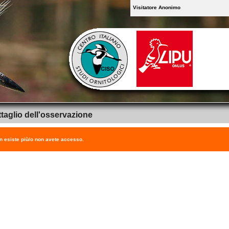
Visitatore Anonimo
taglio dell'osservazione
on esiste più/o non avete accesso.