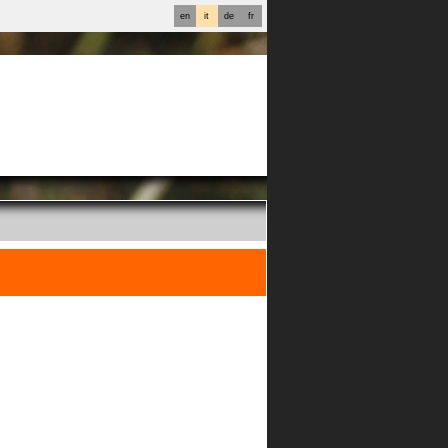
en
it
de
fr