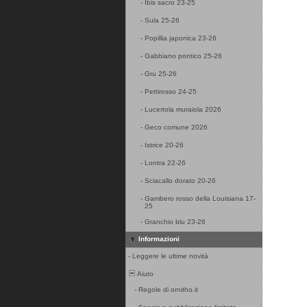
-
Ibis sacro 23-25
-
Sula 25-26
-
Popillia japonica 23-26
-
Gabbiano pontico 25-26
-
Gru 25-26
-
Pettirosso 24-25
-
Lucertola muraiola 2026
-
Geco comune 2026
-
Istrice 20-26
-
Lontra 22-26
-
Sciacallo dorato 20-26
-
Gambero rosso della Louisiana 17-
25
-
Granchio blu 23-26
Informazioni
-
Leggere le ultime novità
Aiuto
-
Regole di ornitho.it