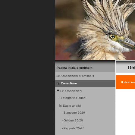
Det
Pagina iniziale ornitho.it
Le Associazioni di ornitho.it
Il dato n
Consultare
Le osservazioni
-
Fotografie e suoni
Dati e analisi
-
Biancone 2026
-
Grifone 25-26
-
Peppola 25-26