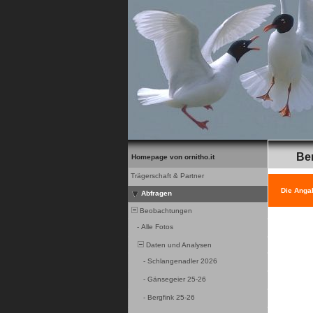
Be
Homepage von ornitho.it
Trägerschaft & Partner
Die Anga
Abfragen
Beobachtungen
-
Alle Fotos
Daten und Analysen
-
Schlangenadler 2026
-
Gänsegeier 25-26
-
Bergfink 25-26