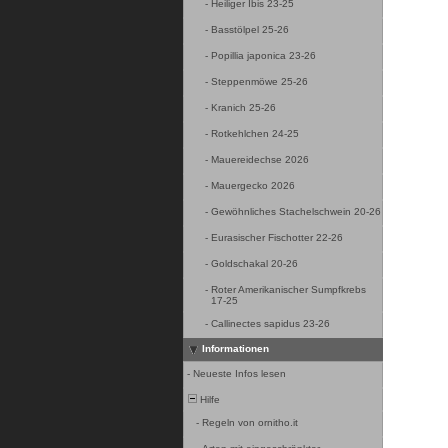
-
Heiliger Ibis 23-25
-
Basstölpel 25-26
-
Popillia japonica 23-26
-
Steppenmöwe 25-26
-
Kranich 25-26
-
Rotkehlchen 24-25
-
Mauereidechse 2026
-
Mauergecko 2026
-
Gewöhnliches Stachelschwein 20-26
-
Eurasischer Fischotter 22-26
-
Goldschakal 20-26
-
Roter Amerikanischer Sumpfkrebs
17-25
-
Callinectes sapidus 23-26
Informationen
-
Neueste Infos lesen
Hilfe
-
Regeln von ornitho.it