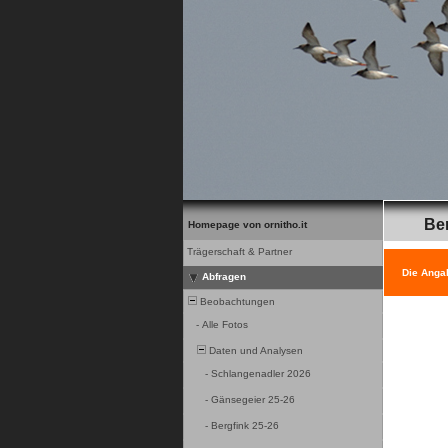
Be
Homepage von ornitho.it
Trägerschaft & Partner
Die Anga
Abfragen
Beobachtungen
-
Alle Fotos
Daten und Analysen
-
Schlangenadler 2026
-
Gänsegeier 25-26
-
Bergfink 25-26