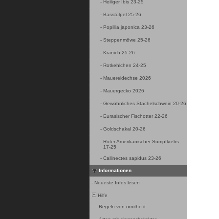
-
Heiliger Ibis 23-25
-
Basstölpel 25-26
-
Popillia japonica 23-26
-
Steppenmöwe 25-26
-
Kranich 25-26
-
Rotkehlchen 24-25
-
Mauereidechse 2026
-
Mauergecko 2026
-
Gewöhnliches Stachelschwein 20-26
-
Eurasischer Fischotter 22-26
-
Goldschakal 20-26
-
Roter Amerikanischer Sumpfkrebs
17-25
-
Callinectes sapidus 23-26
Informationen
-
Neueste Infos lesen
Hilfe
-
Regeln von ornitho.it