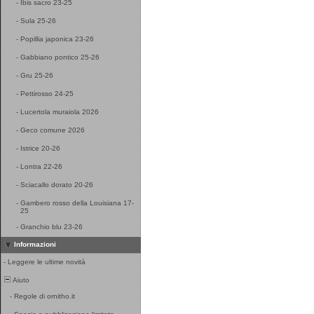
-
Ibis sacro 23-25
-
Sula 25-26
-
Popillia japonica 23-26
-
Gabbiano pontico 25-26
-
Gru 25-26
-
Pettirosso 24-25
-
Lucertola muraiola 2026
-
Geco comune 2026
-
Istrice 20-26
-
Lontra 22-26
-
Sciacallo dorato 20-26
-
Gambero rosso della Louisiana 17-
25
-
Granchio blu 23-26
Informazioni
-
Leggere le ultime novità
Aiuto
-
Regole di ornitho.it