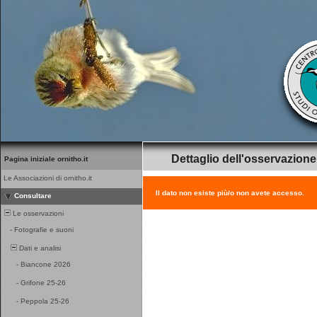
Dettaglio dell'osservazione
Pagina iniziale ornitho.it
Le Associazioni di ornitho.it
Il dato non esiste più/o non avete accesso.
Consultare
Le osservazioni
-
Fotografie e suoni
Dati e analisi
-
Biancone 2026
-
Grifone 25-26
-
Peppola 25-26