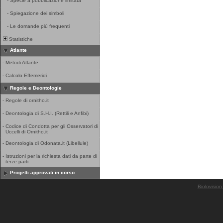
-
Specie a pubblicazione limitata
-
Spiegazione dei simboli
-
Le domande più frequenti
Statistiche
Atlante
-
Metodi Atlante
-
Calcolo Effemeridi
Regole e Deontologie
-
Regole di ornitho.it
-
Deontologia di S.H.I. (Rettili e Anfibi)
-
Codice di Condotta per gli Osservatori di
Uccelli di Ornitho.it
-
Deontologia di Odonata.it (Libellule)
-
Istruzioni per la richiesta dati da parte di
terze parti
Progetti approvati in corso
Biolovision