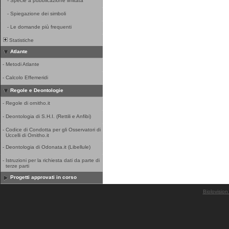
-
Specie a pubblicazione limitata
-
Spiegazione dei simboli
-
Le domande più frequenti
Statistiche
Atlante
-
Metodi Atlante
-
Calcolo Effemeridi
Regole e Deontologie
-
Regole di ornitho.it
-
Deontologia di S.H.I. (Rettili e Anfibi)
-
Codice di Condotta per gli Osservatori di
Uccelli di Ornitho.it
-
Deontologia di Odonata.it (Libellule)
-
Istruzioni per la richiesta dati da parte di
terze parti
Progetti approvati in corso
Biolovision