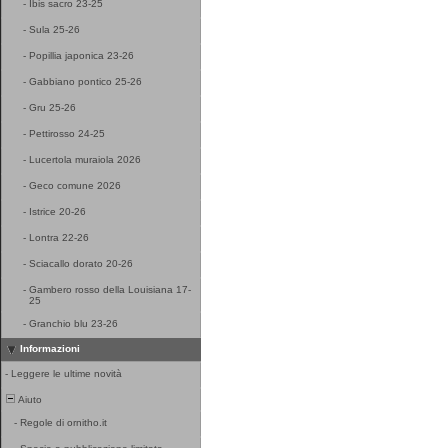
-
Ibis sacro 23-25
-
Sula 25-26
-
Popillia japonica 23-26
-
Gabbiano pontico 25-26
-
Gru 25-26
-
Pettirosso 24-25
-
Lucertola muraiola 2026
-
Geco comune 2026
-
Istrice 20-26
-
Lontra 22-26
-
Sciacallo dorato 20-26
-
Gambero rosso della Louisiana 17-
25
-
Granchio blu 23-26
Informazioni
-
Leggere le ultime novità
Aiuto
-
Regole di ornitho.it