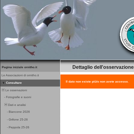
Dettaglio dell'osservazione
Pagina iniziale ornitho.it
Le Associazioni di ornitho.it
Il dato non esiste più/o non avete accesso.
Consultare
Le osservazioni
-
Fotografie e suoni
Dati e analisi
-
Biancone 2026
-
Grifone 25-26
-
Peppola 25-26