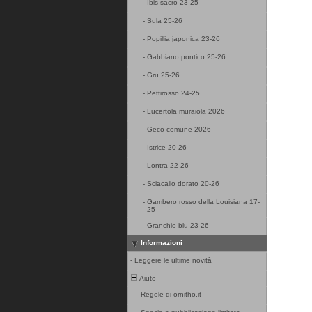
-
Ibis sacro 23-25
-
Sula 25-26
-
Popillia japonica 23-26
-
Gabbiano pontico 25-26
-
Gru 25-26
-
Pettirosso 24-25
-
Lucertola muraiola 2026
-
Geco comune 2026
-
Istrice 20-26
-
Lontra 22-26
-
Sciacallo dorato 20-26
-
Gambero rosso della Louisiana 17-
25
-
Granchio blu 23-26
Informazioni
-
Leggere le ultime novità
Aiuto
-
Regole di ornitho.it