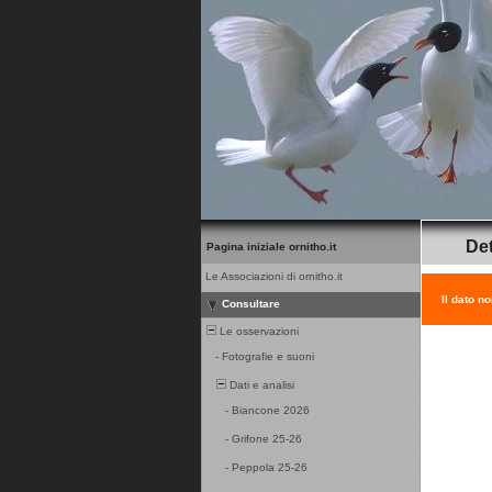
Det
Pagina iniziale ornitho.it
Le Associazioni di ornitho.it
Il dato n
Consultare
Le osservazioni
-
Fotografie e suoni
Dati e analisi
-
Biancone 2026
-
Grifone 25-26
-
Peppola 25-26