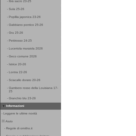
-
Ibis sacro 23-25
-
Sula 25-26
-
Popillia japonica 23-26
-
Gabbiano pontico 25-26
-
Gru 25-26
-
Pettirosso 24-25
-
Lucertola muraiola 2026
-
Geco comune 2026
-
Istrice 20-26
-
Lontra 22-26
-
Sciacallo dorato 20-26
-
Gambero rosso della Louisiana 17-
25
-
Granchio blu 23-26
Informazioni
-
Leggere le ultime novità
Aiuto
-
Regole di ornitho.it