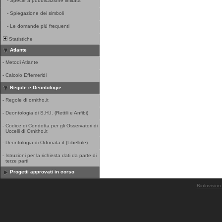
-
Specie a pubblicazione limitata
-
Spiegazione dei simboli
-
Le domande più frequenti
Statistiche
Atlante
-
Metodi Atlante
-
Calcolo Effemeridi
Regole e Deontologie
-
Regole di ornitho.it
-
Deontologia di S.H.I. (Rettili e Anfibi)
-
Codice di Condotta per gli Osservatori di
Uccelli di Ornitho.it
-
Deontologia di Odonata.it (Libellule)
-
Istruzioni per la richiesta dati da parte di
terze parti
Progetti approvati in corso
Biolovision