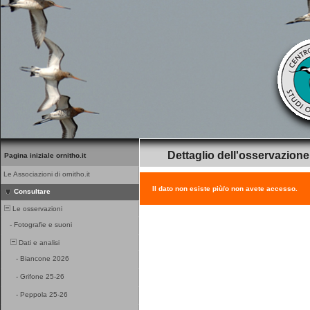
Dettaglio dell'osservazione
Pagina iniziale ornitho.it
Le Associazioni di ornitho.it
Il dato non esiste più/o non avete accesso.
Consultare
Le osservazioni
-
Fotografie e suoni
Dati e analisi
-
Biancone 2026
-
Grifone 25-26
-
Peppola 25-26