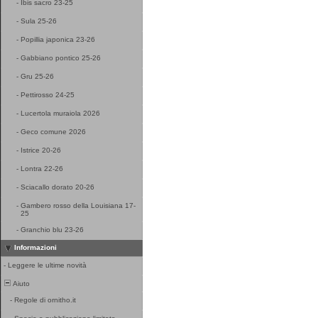
-
Ibis sacro 23-25
-
Sula 25-26
-
Popillia japonica 23-26
-
Gabbiano pontico 25-26
-
Gru 25-26
-
Pettirosso 24-25
-
Lucertola muraiola 2026
-
Geco comune 2026
-
Istrice 20-26
-
Lontra 22-26
-
Sciacallo dorato 20-26
-
Gambero rosso della Louisiana 17-
25
-
Granchio blu 23-26
Informazioni
-
Leggere le ultime novità
Aiuto
-
Regole di ornitho.it