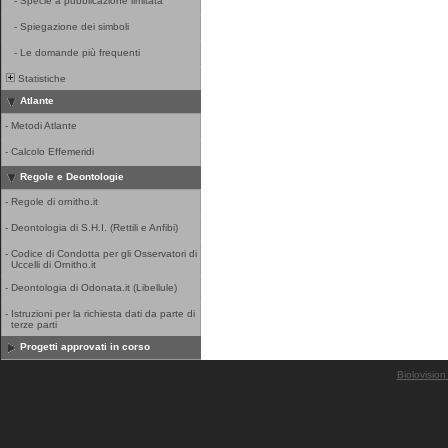
-
Specie a pubblicazione limitata
-
Spiegazione dei simboli
-
Le domande più frequenti
Statistiche
Atlante
-
Metodi Atlante
-
Calcolo Effemeridi
Regole e Deontologie
-
Regole di ornitho.it
-
Deontologia di S.H.I. (Rettili e Anfibi)
-
Codice di Condotta per gli Osservatori di
Uccelli di Ornitho.it
-
Deontologia di Odonata.it (Libellule)
-
Istruzioni per la richiesta dati da parte di
terze parti
Progetti approvati in corso
Biolovision