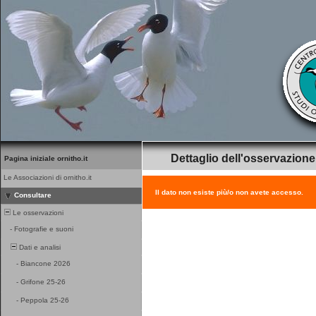
Dettaglio dell'osservazione
Pagina iniziale ornitho.it
Le Associazioni di ornitho.it
Il dato non esiste più/o non avete accesso.
Consultare
Le osservazioni
-
Fotografie e suoni
Dati e analisi
-
Biancone 2026
-
Grifone 25-26
-
Peppola 25-26