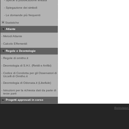
-
Specie a pubblicazione limitata
-
Spiegazione dei simboli
-
Le domande più frequenti
Statistiche
Atlante
-
Metodi Atlante
-
Calcolo Effemeridi
Regole e Deontologie
-
Regole di ornitho.it
-
Deontologia di S.H.I. (Rettili e Anfibi)
-
Codice di Condotta per gli Osservatori di
Uccelli di Ornitho.it
-
Deontologia di Odonata.it (Libellule)
-
Istruzioni per la richiesta dati da parte di
terze parti
Progetti approvati in corso
Biolovision