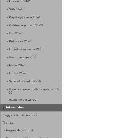
-
Ibis sacro 23-25
-
Sula 25-26
-
Popillia japonica 23-26
-
Gabbiano pontico 25-26
-
Gru 25-26
-
Pettirosso 24-25
-
Lucertola muraiola 2026
-
Geco comune 2026
-
Istrice 20-26
-
Lontra 22-26
-
Sciacallo dorato 20-26
-
Gambero rosso della Louisiana 17-
25
-
Granchio blu 23-26
Informazioni
-
Leggere le ultime novità
Aiuto
-
Regole di ornitho.it