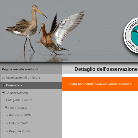
Dettaglio dell'osservazione
Pagina iniziale ornitho.it
Le Associazioni di ornitho.it
Il dato non esiste più/o non avete accesso.
Consultare
Le osservazioni
-
Fotografie e suoni
Dati e analisi
-
Biancone 2026
-
Grifone 25-26
-
Peppola 25-26