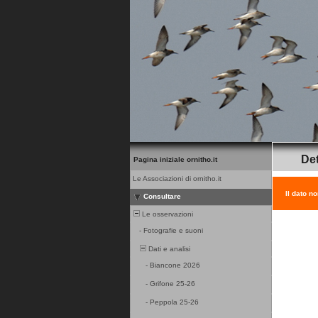
Det
Pagina iniziale ornitho.it
Le Associazioni di ornitho.it
Il dato n
Consultare
Le osservazioni
-
Fotografie e suoni
Dati e analisi
-
Biancone 2026
-
Grifone 25-26
-
Peppola 25-26