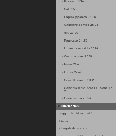
-
Ibis sacro 23-25
-
Sula 25-26
-
Popillia japonica 23-26
-
Gabbiano pontico 25-26
-
Gru 25-26
-
Pettirosso 24-25
-
Lucertola muraiola 2026
-
Geco comune 2026
-
Istrice 20-26
-
Lontra 22-26
-
Sciacallo dorato 20-26
-
Gambero rosso della Louisiana 17-
25
-
Granchio blu 23-26
Informazioni
-
Leggere le ultime novità
Aiuto
-
Regole di ornitho.it