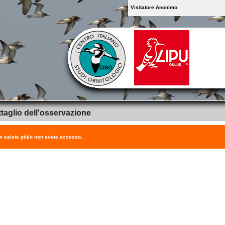
Visitatore Anonimo
taglio dell'osservazione
on esiste più/o non avete accesso.