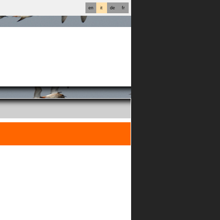
en
it
de
fr