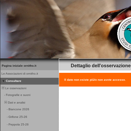
Dettaglio dell'osservazione
Pagina iniziale ornitho.it
Le Associazioni di ornitho.it
Il dato non esiste più/o non avete accesso.
Consultare
Le osservazioni
-
Fotografie e suoni
Dati e analisi
-
Biancone 2026
-
Grifone 25-26
-
Peppola 25-26