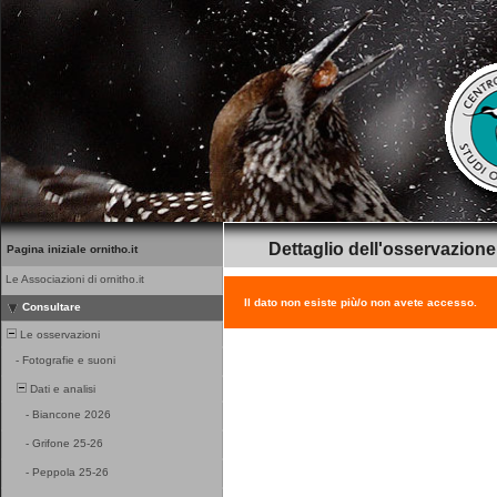
Dettaglio dell'osservazione
Pagina iniziale ornitho.it
Le Associazioni di ornitho.it
Il dato non esiste più/o non avete accesso.
Consultare
Le osservazioni
-
Fotografie e suoni
Dati e analisi
-
Biancone 2026
-
Grifone 25-26
-
Peppola 25-26