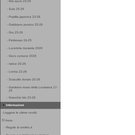
-
Ibis sacro 23-25
-
Sula 25-26
-
Popillia japonica 23-26
-
Gabbiano pontico 25-26
-
Gru 25-26
-
Pettirosso 24-25
-
Lucertola muraiola 2026
-
Geco comune 2026
-
Istrice 20-26
-
Lontra 22-26
-
Sciacallo dorato 20-26
-
Gambero rosso della Louisiana 17-
25
-
Granchio blu 23-26
Informazioni
-
Leggere le ultime novità
Aiuto
-
Regole di ornitho.it