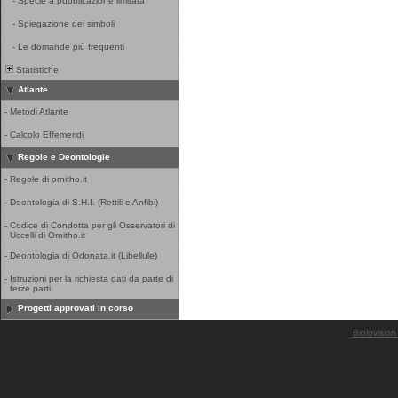
-
Specie a pubblicazione limitata
-
Spiegazione dei simboli
-
Le domande più frequenti
Statistiche
Atlante
-
Metodi Atlante
-
Calcolo Effemeridi
Regole e Deontologie
-
Regole di ornitho.it
-
Deontologia di S.H.I. (Rettili e Anfibi)
-
Codice di Condotta per gli Osservatori di
Uccelli di Ornitho.it
-
Deontologia di Odonata.it (Libellule)
-
Istruzioni per la richiesta dati da parte di
terze parti
Progetti approvati in corso
Biolovision