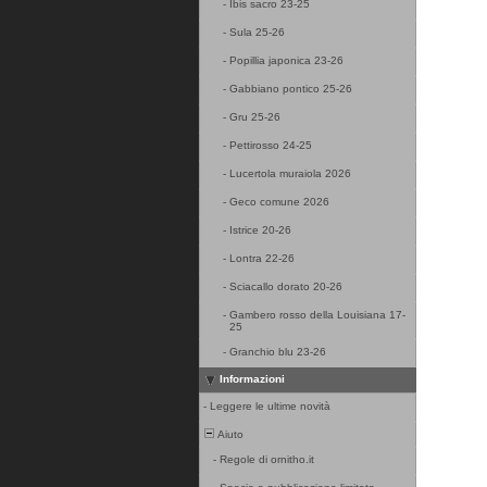
-
Ibis sacro 23-25
-
Sula 25-26
-
Popillia japonica 23-26
-
Gabbiano pontico 25-26
-
Gru 25-26
-
Pettirosso 24-25
-
Lucertola muraiola 2026
-
Geco comune 2026
-
Istrice 20-26
-
Lontra 22-26
-
Sciacallo dorato 20-26
-
Gambero rosso della Louisiana 17-
25
-
Granchio blu 23-26
Informazioni
-
Leggere le ultime novità
Aiuto
-
Regole di ornitho.it