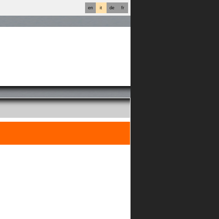
en
it
de
fr