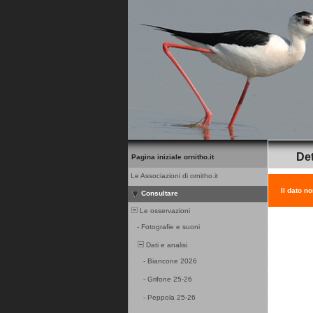
Det
Pagina iniziale ornitho.it
Le Associazioni di ornitho.it
Il dato n
Consultare
Le osservazioni
-
Fotografie e suoni
Dati e analisi
-
Biancone 2026
-
Grifone 25-26
-
Peppola 25-26