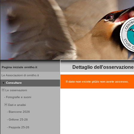
Dettaglio dell'osservazione
Pagina iniziale ornitho.it
Le Associazioni di ornitho.it
Il dato non esiste più/o non avete accesso.
Consultare
Le osservazioni
-
Fotografie e suoni
Dati e analisi
-
Biancone 2026
-
Grifone 25-26
-
Peppola 25-26