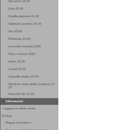
-
Ibis sacro 23-25
-
Sula 25-26
-
Popillia japonica 23-26
-
Gabbiano pontico 25-26
-
Gru 25-26
-
Pettirosso 24-25
-
Lucertola muraiola 2026
-
Geco comune 2026
-
Istrice 20-26
-
Lontra 22-26
-
Sciacallo dorato 20-26
-
Gambero rosso della Louisiana 17-
25
-
Granchio blu 23-26
Informazioni
-
Leggere le ultime novità
Aiuto
-
Regole di ornitho.it