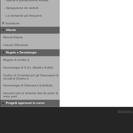
-
Specie a pubblicazione limitata
-
Spiegazione dei simboli
-
Le domande più frequenti
Statistiche
Atlante
-
Metodi Atlante
-
Calcolo Effemeridi
Regole e Deontologie
-
Regole di ornitho.it
-
Deontologia di S.H.I. (Rettili e Anfibi)
-
Codice di Condotta per gli Osservatori di
Uccelli di Ornitho.it
-
Deontologia di Odonata.it (Libellule)
-
Istruzioni per la richiesta dati da parte di
terze parti
Progetti approvati in corso
Biolovision