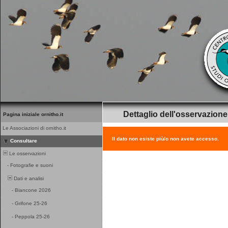
Dettaglio dell'osservazione
Pagina iniziale ornitho.it
Le Associazioni di ornitho.it
Il dato non esiste più/o non avete accesso.
Consultare
Le osservazioni
-
Fotografie e suoni
Dati e analisi
-
Biancone 2026
-
Grifone 25-26
-
Peppola 25-26