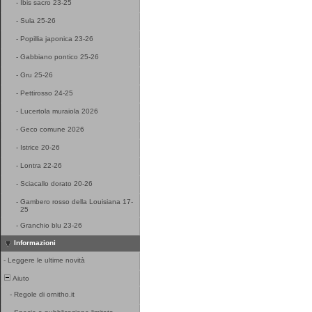
-
Ibis sacro 23-25
-
Sula 25-26
-
Popillia japonica 23-26
-
Gabbiano pontico 25-26
-
Gru 25-26
-
Pettirosso 24-25
-
Lucertola muraiola 2026
-
Geco comune 2026
-
Istrice 20-26
-
Lontra 22-26
-
Sciacallo dorato 20-26
-
Gambero rosso della Louisiana 17-
25
-
Granchio blu 23-26
Informazioni
-
Leggere le ultime novità
Aiuto
-
Regole di ornitho.it