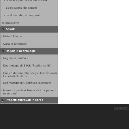
-
Specie a pubblicazione limitata
-
Spiegazione dei simboli
-
Le domande più frequenti
Statistiche
Atlante
-
Metodi Atlante
-
Calcolo Effemeridi
Regole e Deontologie
-
Regole di ornitho.it
-
Deontologia di S.H.I. (Rettili e Anfibi)
-
Codice di Condotta per gli Osservatori di
Uccelli di Ornitho.it
-
Deontologia di Odonata.it (Libellule)
-
Istruzioni per la richiesta dati da parte di
terze parti
Progetti approvati in corso
Biolovision