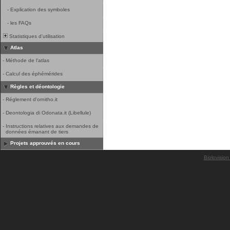
-
Explication des symboles
-
les FAQs
Statistiques d'utilisation
Atlas
-
Méthode de l'atlas
-
Calcul des éphémérides
Règles et déontologie
-
Réglement d'ornitho.it
-
Deontologia di Odonata.it (Libellule)
-
Instructions relatives aux demandes de
données émanant de tiers
Projets approuvés en cours
Biolovision