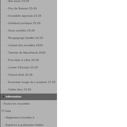
-
Ibis sacré 23-25
-
Fou de Bassan 25-26
-
Scarabée japonais 23-26
-
Goéland pontique 25-26
-
Grue cendrée 25-26
-
Rougegorge familier 24-25
-
Lézard des murailles 2026
-
Tarente de Maurétanie 2026
-
Porc-épic à crête 20-26
-
Loutre d'Europe 22-26
-
Chacal doré 20-26
-
Ecrevisse rouge de Louisiane 17-25
-
Crabe bleu 23-26
Information
-
Toutes les nouvelles
Aide
-
Réglement d'ornitho.it
-
Espèces à publication limitée