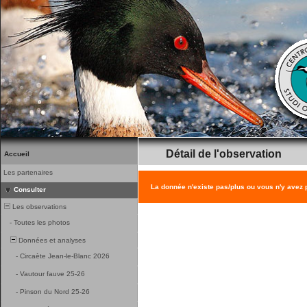
Détail de l'observation
Accueil
Les partenaires
La donnée n'existe pas/plus ou vous n'y avez
Consulter
Les observations
-
Toutes les photos
Données et analyses
-
Circaète Jean-le-Blanc 2026
-
Vautour fauve 25-26
-
Pinson du Nord 25-26