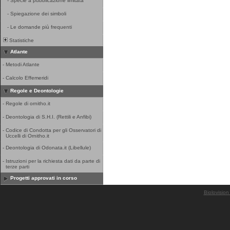
-
Specie a pubblicazione limitata
-
Spiegazione dei simboli
-
Le domande più frequenti
Statistiche
Atlante
-
Metodi Atlante
-
Calcolo Effemeridi
Regole e Deontologie
-
Regole di ornitho.it
-
Deontologia di S.H.I. (Rettili e Anfibi)
-
Codice di Condotta per gli Osservatori di
Uccelli di Ornitho.it
-
Deontologia di Odonata.it (Libellule)
-
Istruzioni per la richiesta dati da parte di
terze parti
Progetti approvati in corso
Biolovision