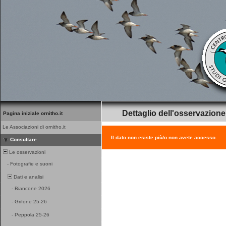
Dettaglio dell'osservazione
Pagina iniziale ornitho.it
Le Associazioni di ornitho.it
Il dato non esiste più/o non avete accesso.
Consultare
Le osservazioni
-
Fotografie e suoni
Dati e analisi
-
Biancone 2026
-
Grifone 25-26
-
Peppola 25-26