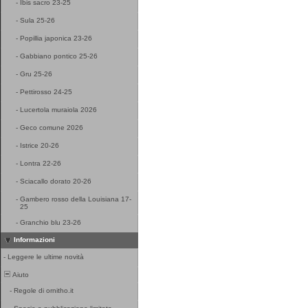
-
Ibis sacro 23-25
-
Sula 25-26
-
Popillia japonica 23-26
-
Gabbiano pontico 25-26
-
Gru 25-26
-
Pettirosso 24-25
-
Lucertola muraiola 2026
-
Geco comune 2026
-
Istrice 20-26
-
Lontra 22-26
-
Sciacallo dorato 20-26
-
Gambero rosso della Louisiana 17-
25
-
Granchio blu 23-26
Informazioni
-
Leggere le ultime novità
Aiuto
-
Regole di ornitho.it