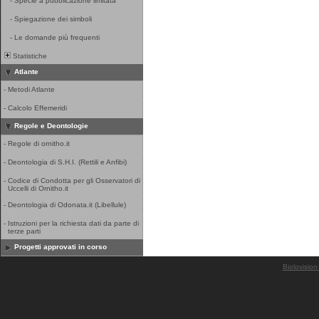
-
Specie a pubblicazione limitata
-
Spiegazione dei simboli
-
Le domande più frequenti
Statistiche
Atlante
-
Metodi Atlante
-
Calcolo Effemeridi
Regole e Deontologie
-
Regole di ornitho.it
-
Deontologia di S.H.I. (Rettili e Anfibi)
-
Codice di Condotta per gli Osservatori di
Uccelli di Ornitho.it
-
Deontologia di Odonata.it (Libellule)
-
Istruzioni per la richiesta dati da parte di
terze parti
Progetti approvati in corso
Biolovision