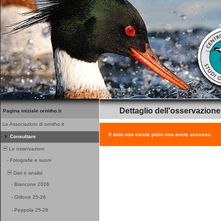
Dettaglio dell'osservazione
Pagina iniziale ornitho.it
Le Associazioni di ornitho.it
Il dato non esiste più/o non avete accesso.
Consultare
Le osservazioni
-
Fotografie e suoni
Dati e analisi
-
Biancone 2026
-
Grifone 25-26
-
Peppola 25-26