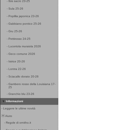
-
Ibis sacro 23-25
-
Sula 25-26
-
Popillia japonica 23-26
-
Gabbiano pontico 25-26
-
Gru 25-26
-
Pettirosso 24-25
-
Lucertola muraiola 2026
-
Geco comune 2026
-
Istrice 20-26
-
Lontra 22-26
-
Sciacallo dorato 20-26
-
Gambero rosso della Louisiana 17-
25
-
Granchio blu 23-26
Informazioni
-
Leggere le ultime novità
Aiuto
-
Regole di ornitho.it