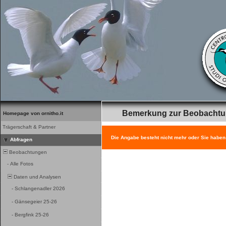
Bemerkung zur Beobacht
Homepage von ornitho.it
Trägerschaft & Partner
Die Angabe besteht nicht mehr oder Sie haben
Abfragen
Beobachtungen
-
Alle Fotos
Daten und Analysen
-
Schlangenadler 2026
-
Gänsegeier 25-26
-
Bergfink 25-26