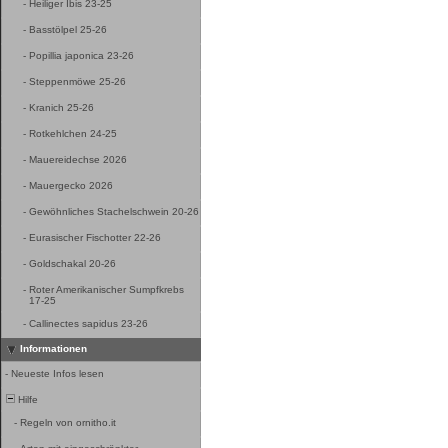
-
Heiliger Ibis 23-25
-
Basstölpel 25-26
-
Popillia japonica 23-26
-
Steppenmöwe 25-26
-
Kranich 25-26
-
Rotkehlchen 24-25
-
Mauereidechse 2026
-
Mauergecko 2026
-
Gewöhnliches Stachelschwein 20-26
-
Eurasischer Fischotter 22-26
-
Goldschakal 20-26
-
Roter Amerikanischer Sumpfkrebs
17-25
-
Callinectes sapidus 23-26
Informationen
-
Neueste Infos lesen
Hilfe
-
Regeln von ornitho.it