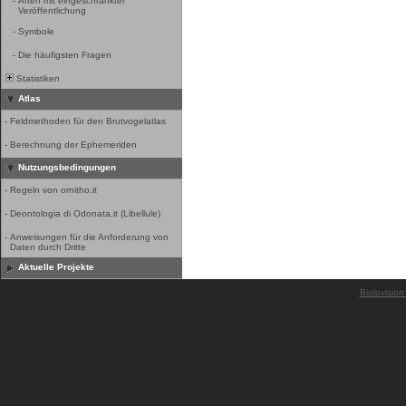
-
Arten mit eingeschränkter
Veröffentlichung
-
Symbole
-
Die häufigsten Fragen
Statistiken
Atlas
-
Feldmethoden für den Brutvogelatlas
-
Berechnung der Ephemeriden
Nutzungsbedingungen
-
Regeln von ornitho.it
-
Deontologia di Odonata.it (Libellule)
-
Anweisungen für die Anforderung von
Daten durch Dritte
Aktuelle Projekte
Biolovision